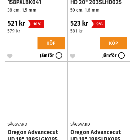
158PXLBK041
HD 20" 203SLHD025
38 cm, 1,5 mm
50 cm, 1,6 mm
521 kr
523 kr
10%
9%
579 kr
581 kr
KÖP
KÖP
Jämför
Jämför
SÅGSVÄRD
SÅGSVÄRD
Oregon Advancecut
Oregon Advancecut
HD 18" 188SLGK095
HD 18" 188SLBK095