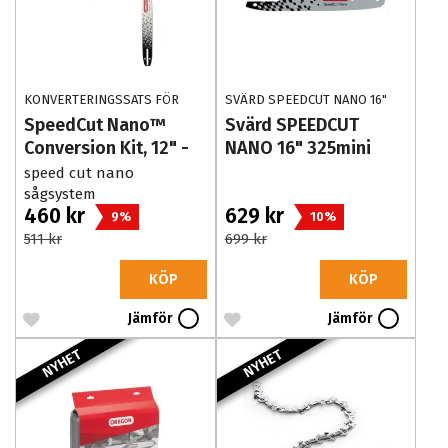
KONVERTERINGSSATS FÖR
SVÄRD SPEEDCUT NANO 16"
HUSQVARNA SVÄRD 30 CM
325MINI 1,1MM
SpeedCut Nano™
Svärd SPEEDCUT
Conversion Kit, 12" -
NANO 16" 325mini
Husqvarna T536LiXP
1,1mm
speed cut nano
sågsystem
460 kr
629 kr
9%
10%
511 kr
699 kr
KÖP
KÖP
Jämför
Jämför
NYHET
NYHET