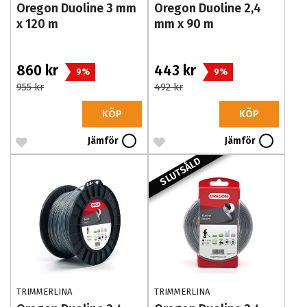
Oregon Duoline 3 mm
Oregon Duoline 2,4
x 120 m
mm x 90 m
860 kr
443 kr
9%
9%
955 kr
492 kr
KÖP
KÖP
Jämför
Jämför
SLUTSÅLD
TRIMMERLINA
TRIMMERLINA