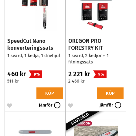
SpeedCut Nano
OREGON PRO
konverteringssats
FORESTRY KIT
1 svärd, 1 kedja, 1 drivhjul
1 svärd, 2 kedjor + 1
filningssats
460 kr
2 221 kr
9%
9%
511 kr
2 466 kr
KÖP
KÖP
Jämför
Jämför
SLUTSÅLD