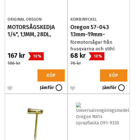
ORIGINAL OREGON
KOMBINYCKEL
MOTORSÅGSKEDJA 24AP028E
MOTORSÅGSKEDJA
Oregon 57-043
TILL TEX BATTERIDRIVNA
1/4", 1,1MM, 28DL,
13mm-19mm-
GRENSÅGAR.
24AP028E
flatmejsel
förmotorsågar från
husqvarna och stihl
167 kr
68 kr
10%
10%
186 kr
76 kr
KÖP
KÖP
Jämför
Jämför