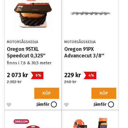
MOTORSÅGSKEDJA
MOTORSÅGSKEDJA
Oregon 95TXL
Oregon 91PX
Speedcut 0,325''
Advancecut 3/8''
Bulkpack
finns i 7,6 & 30,5 meter
2 073 kr
229 kr
9%
4%
2 302 kr
240 kr
KÖP
KÖP
Jämför
Jämför