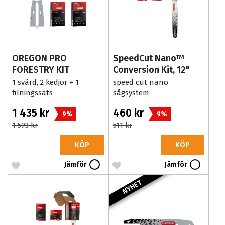
OREGON PRO
SpeedCut Nano™
FORESTRY KIT
Conversion Kit, 12"
1 svärd, 2 kedjor + 1
speed cut nano
filningssats
sågsystem
1 435 kr
460 kr
9%
9%
1 593 kr
511 kr
KÖP
KÖP
Jämför
Jämför
NYHET