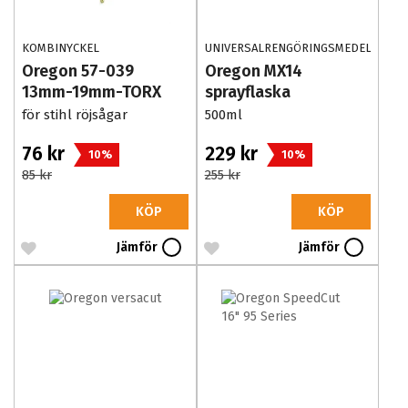
KOMBINYCKEL
UNIVERSALRENGÖRINGSMEDEL
Oregon 57-039
Oregon MX14
13mm-19mm-TORX
sprayflaska
för stihl röjsågar
500ml
76 kr
229 kr
10%
10%
85 kr
255 kr
KÖP
KÖP
Jämför
Jämför