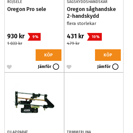
RÖJSELE
SÅGSKYDDSHANDSKAR
Oregon Pro sele
Oregon såghandske
2-handskydd
flera storlekar
930 kr
431 kr
9%
10%
1 033 kr
479 kr
KÖP
KÖP
Jämför
Jämför
FILAPPARAT
TRIMMERLINA