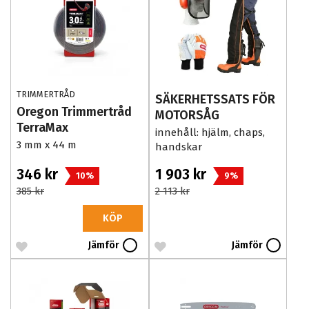
TRIMMERTRÅD
SÄKERHETSSATS FÖR
Oregon Trimmertråd
MOTORSÅG
TerraMax
innehåll: hjälm, chaps,
3 mm x 44 m
handskar
346 kr
1 903 kr
10%
9%
385 kr
2 113 kr
KÖP
Jämför
Jämför