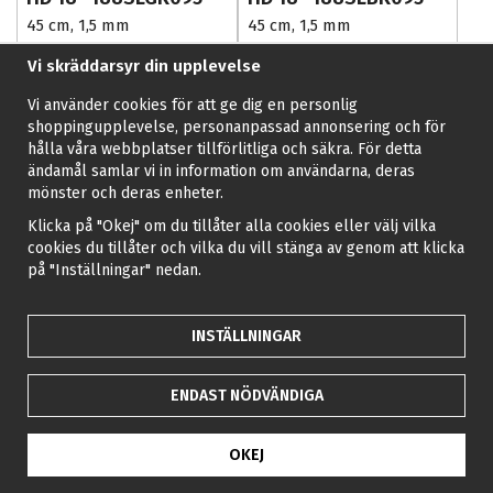
45 cm, 1,5 mm
45 cm, 1,5 mm
Vi skräddarsyr din upplevelse
492 kr
492 kr
10%
10%
547 kr
547 kr
Vi använder cookies för att ge dig en personlig
shoppingupplevelse, personanpassad annonsering och för
KÖP
KÖP
hålla våra webbplatser tillförlitliga och säkra. För detta
ändamål samlar vi in information om användarna, deras
Jämför
Jämför
mönster och deras enheter.
Klicka på "Okej" om du tillåter alla cookies eller välj vilka
cookies du tillåter och vilka du vill stänga av genom att klicka
på "Inställningar" nedan.
INSTÄLLNINGAR
ENDAST NÖDVÄNDIGA
SÅGSVÄRD
SÅGSVÄRD
Oregon Advancecut
Oregon Advancecut
OKEJ
HD 18" 183SLHD025
HD 18" 180MPBK095