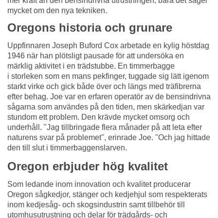
mer kraft än den bensindrivna utrustningen, bara det säger
mycket om den nya tekniken.
Oregons historia och grunare
Uppfinnaren Joseph Buford Cox arbetade en kylig höstdag
1946 när han plötsligt pausade för att undersöka en
märklig aktivitet i en trädstubbe. En timmerbagge
i storleken som en mans pekfinger, tuggade sig lätt igenom
starkt virke och gick både över och längs med träfibrerna
efter behag. Joe var en erfaren operatör av de bensindrivna
sågarna som användes på den tiden, men skärkedjan var
stundom ett problem. Den krävde mycket omsorg och
underhåll. "Jag tillbringade flera månader på att leta efter
naturens svar på problemet", erinrade Joe. "Och jag hittade
den till slut i timmerbaggenslarven.
Oregon erbjuder hög kvalitet
Som ledande inom innovation och kvalitet producerar
Oregon sågkedjor, stänger och kedjehjul som respekterats
inom kedjesåg- och skogsindustrin samt tillbehör till
utomhusutrustning och delar för trädgårds- och