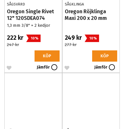
SÅGSVÄRD
SÅGKLINGA
Oregon Single Rivet
Oregon Röjklinga
12" 120SDEA074
Maxi 200 x 20 mm
1,3 mm 3/8" + 2 kedjor
222 kr
249 kr
10%
10%
247 kr
277 kr
KÖP
KÖP
Jämför
Jämför