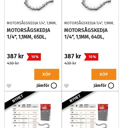
MOTORSÅGSKEDJA 1/4", 1,1MM,
MOTORSÅGSKEDJA 1/4", 1,1MM,
65DL, 24AP065E
64DL, 24AP064E
MOTORSÅGSKEDJA
MOTORSÅGSKEDJA
1/4", 1,1MM, 65DL,
1/4", 1,1MM, 64DL,
24AP065E
24AP064E
387 kr
387 kr
10%
10%
430 kr
430 kr
KÖP
KÖP
Jämför
Jämför
NYHET
NYHET