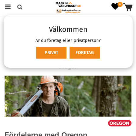
0
Startsida
Varumärken
Oregon
Välkommen
Oregon
Är du företag eller privatperson?
Filter:
PRIVAT
FÖRETAG
Oregon
X
Oregon
Fördelarna med Oregon