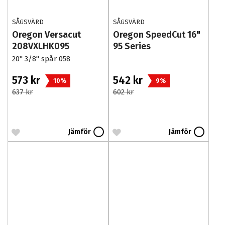
SÅGSVÄRD
SÅGSVÄRD
Oregon Versacut
Oregon SpeedCut 16"
208VXLHK095
95 Series
20'' 3/8'' spår 058
573 kr
542 kr
10%
9%
637 kr
602 kr
Jämför
Jämför