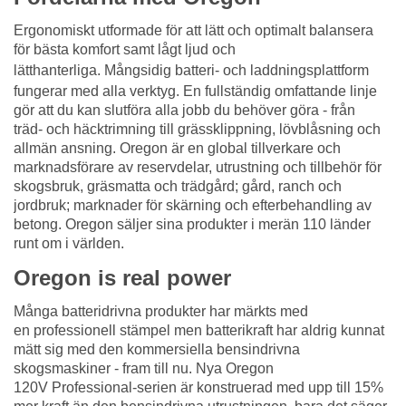
Ergonomiskt utformade för att lätt och optimalt balansera
för bästa komfort samt lågt ljud och
lätthanterliga.
Mångsidig batteri- och laddningsplattform
fungerar med
alla verktyg.
En fullständig omfattande linje
gör att du kan slutföra
alla jobb du behöver göra - från
träd- och häck
trimning till grässklippning, lövblåsning och
allmän ansning.
Oregon är en global tillverkare och
marknadsförare av reservdelar, utrustning och tillbehör för
skogsbruk, gräsmatta och trädgård; gård, ranch och
jordbruk; marknader för skärning och efterbehandling av
betong. Oregon säljer sina produkter i merän 110 länder
runt om i världen.
Oregon is real power
Många batteridrivna produkter har märkts med
en professionell stämpel men batterikraft har aldrig kunnat
mätt sig med den kommersiella bensindrivna
skogsmaskiner
- fram till nu. Nya Oregon
120V Professional-serien är konstruerad med upp till 15%