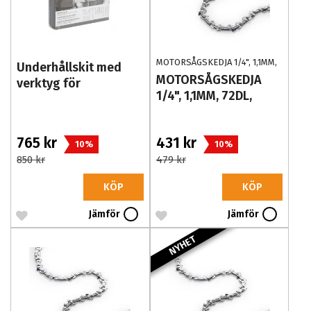
MOTORSÅGSKEDJA 1/4", 1,1MM,
Underhållskit med
72DL, 24AP072E
MOTORSÅGSKEDJA
verktyg för
1/4", 1,1MM, 72DL,
kedjeslipning, 16
24AP072E
delar
765 kr
431 kr
10%
10%
850 kr
479 kr
KÖP
KÖP
Jämför
Jämför
NYHET