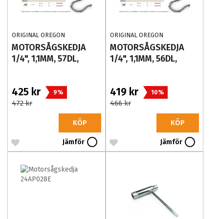
ORIGINAL OREGON
ORIGINAL OREGON
MOTORSÅGSKEDJA 24AP057E.
MOTORSÅGSKEDJA 24AP056E
MOTORSÅGSKEDJA
MOTORSÅGSKEDJA
TILL TEX BATTERIDRIVNA
1/4", 1,1MM, 57DL,
1/4", 1,1MM, 56DL,
GRENSÅGAR.
24AP057E
24AP056E
KEDJEDELNING: 1/4" LP
SPÅRBREDD: 1,1MM ANTAL
DRIVLÄNKAR: 56
425 kr
419 kr
9%
10%
472 kr
466 kr
KÖP
KÖP
Jämför
Jämför