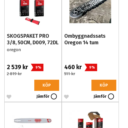
SKOGSPAKET PRO
Ombyggnadssats
3/8, 50CM, D009, 72DL
Oregon 14 tum
SpeedCut Nano
oregon
2 539 kr
460 kr
9%
9%
2 819 kr
511 kr
KÖP
KÖP
Jämför
Jämför