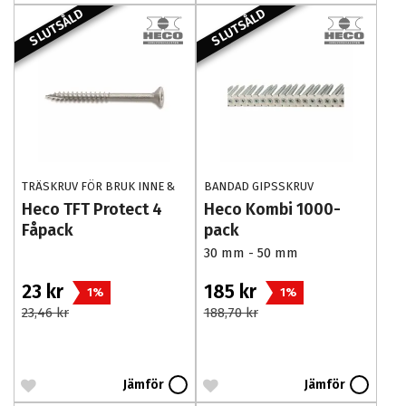
SLUTSÅLD
SLUTSÅLD
TRÄSKRUV FÖR BRUK INNE &
BANDAD GIPSSKRUV
UTE
Heco TFT Protect 4
Heco Kombi 1000-
Fåpack
pack
30 mm - 50 mm
23 kr
185 kr
1%
1%
23,46 kr
188,70 kr
Jämför
Jämför