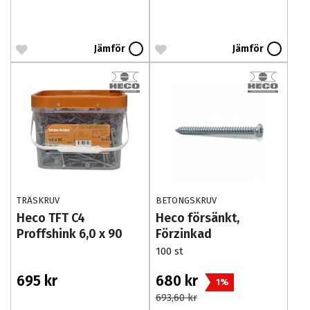
Jämför
Jämför
TRÄSKRUV
BETONGSKRUV
Heco TFT C4
Heco försänkt,
Proffshink 6,0 x 90
Förzinkad
mm 400 st
100 st
695 kr
680 kr
1%
693,60 kr