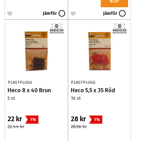
KÖP
Jämför
Jämför
PLASTPLUGG
PLASTPLUGG
Heco 8 x 40 Brun
Heco 5,5 x 35 Röd
5 st
10 st
22 kr
28 kr
1%
1%
22,44 kr
28,56 kr