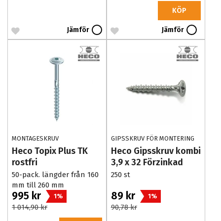
KÖP
Jämför
Jämför
MONTAGESKRUV
GIPSSKRUV FÖR MONTERING
AV GIPSSKIVOR
Heco Topix Plus TK
Heco Gipsskruv kombi
rostfri
3,9 x 32 Förzinkad
50-pack. längder från 160
250 st
mm till 260 mm
995 kr
89 kr
1%
1%
1 014,90 kr
90,78 kr