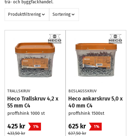
trä- och byggfackhandel.
Produktfiltrering
Sortering
TRALLSKRUV
BESLAGSSKRUV
Heco Trallskruv 4,2 x
Heco ankarskruv 5,0 x
55 mm C4
40 mm C4
proffshink 1000 st
proffshink 1500st
425 kr
625 kr
1%
1%
433,50 kr
637,50 kr