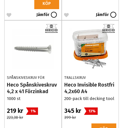
KÖP
Jämför
Jämför
SPÅNSKIVESKRUV FÖR
TRALLSKRUV
MONTERING AV SPÅNSKIVOR
Heco Spånskiveskruv
Heco Invisible Rostfri
4,2 x 41 Förzinkad
4,2x60 A4
1000 st
200-pack till decking tool
219 kr
345 kr
1%
13%
223,38 kr
399 kr