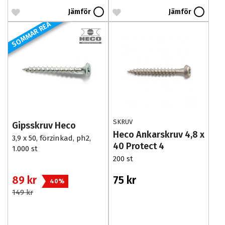
Jämför
Jämför
SOMMAR REA
SKRUV
Gipsskruv Heco
Heco Ankarskruv 4,8 x
3,9 x 50, förzinkad, ph2,
40 Protect 4
1.000 st
200 st
89 kr
75 kr
40%
149 kr