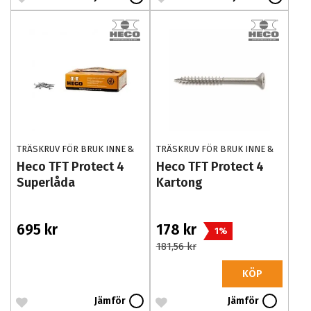
TRÄSKRUV FÖR BRUK INNE &
TRÄSKRUV FÖR BRUK INNE &
UTE
UTE
Heco TFT Protect 4
Heco TFT Protect 4
Superlåda
Kartong
695 kr
178 kr
1%
181,56 kr
KÖP
Jämför
Jämför