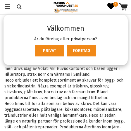
0
Startsida
Varumärken
Heco
Välkommen
Heco
Är du företag eller privatperson?
Filter:
PRIVAT
FÖRETAG
Heco
X
Heco grundades 1989 av Ronnie Gustavsson och Owe Klippel
men drivs idag av Volati AB. Huvudkontoret och basen ligger i
Hillerstorp, strax norr om Värnamo i Småland.
Heco erbjuder ett komplett sortiment av skruvar för bygg- och
snickeriindustrin. Några exempel är träskruv, gipsskruv,
skivskruv, plåtskruv, borrskruv och farmarskruv. Bland
produkterna finns även beslag och en mängd tillbehör.
Heco finns till för alla som är i behov av skruv. Det kan vara
byggnadsarbetare, plåtslagare, köksmontörer, möbelsnickare,
träindustrier eller helt vanliga hemmafixare. Heco är sedan
länge en naturlig partner för professionella kunder inom bygg-,
stål- och plåtentreprenader. Produkterna återfinns inom järn-,