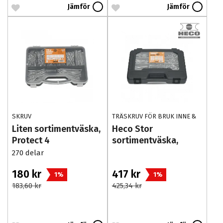
Jämför
Jämför
SKRUV
TRÄSKRUV FÖR BRUK INNE &
UTE
Liten sortimentväska,
Heco Stor
Protect 4
sortimentväska,
Protect 4
270 delar
180 kr
417 kr
1%
1%
183,60 kr
425,34 kr