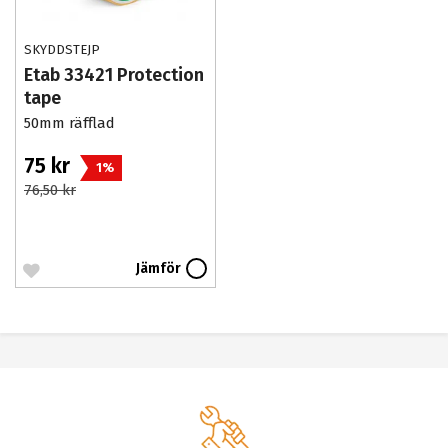
SKYDDSTEJP
Etab 33421 Protection
tape
50mm räfflad
75 kr
1%
76,50 kr
Jämför