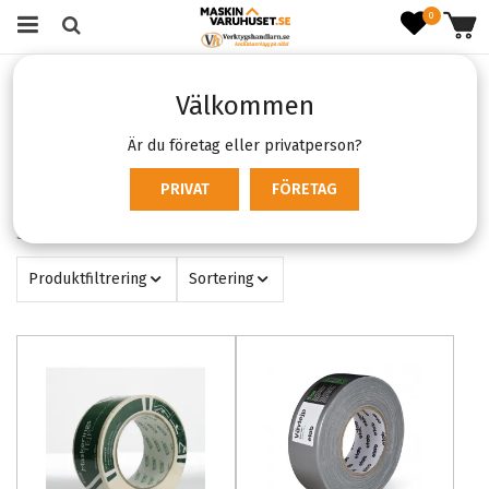
0
Startsida
Varumärken
Etab
Välkommen
Etab
Är du företag eller privatperson?
Filter:
PRIVAT
FÖRETAG
Etab
X
Svenska ETAB levererar kvalitétstejp för de flesta ändamål
Produktfiltrering
Sortering