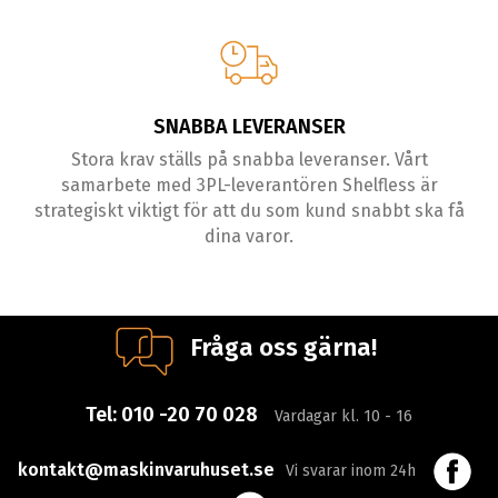
SNABBA LEVERANSER
Stora krav ställs på snabba leveranser. Vårt
samarbete med 3PL-leverantören Shelfless är
strategiskt viktigt för att du som kund snabbt ska få
dina varor.
Fråga oss gärna!
Tel:
010 -20 70 028
Vardagar kl. 10 - 16
kontakt@maskinvaruhuset.se
Vi svarar inom 24h