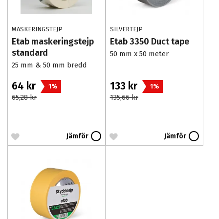
MASKERINGSTEJP
SILVERTEJP
Etab maskeringstejp
Etab 3350 Duct tape
standard
50 mm x 50 meter
25 mm & 50 mm bredd
64 kr
133 kr
1%
1%
65,28 kr
135,66 kr
Jämför
Jämför