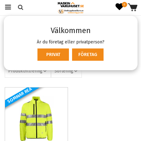
0
Startsida
Varumärken
Prexiso
Välkommen
Prexiso
Är du företag eller privatperson?
Filter:
PRIVAT
FÖRETAG
Prexiso
X
Produktfiltrering
Sortering
SOMMAR REA