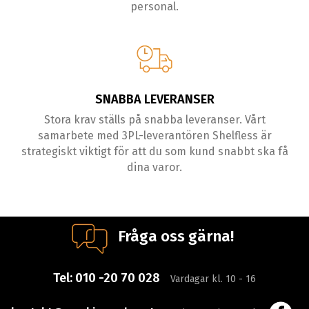
personal.
SNABBA LEVERANSER
Stora krav ställs på snabba leveranser. Vårt
samarbete med 3PL-leverantören Shelfless är
strategiskt viktigt för att du som kund snabbt ska få
dina varor.
Fråga oss gärna!
Tel:
010 -20 70 028
Vardagar kl. 10 - 16