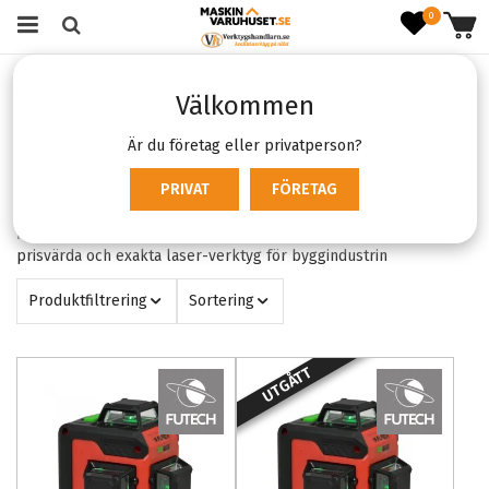
0
Startsida
Varumärken
Futech
Välkommen
Futech
Är du företag eller privatperson?
Filter:
PRIVAT
FÖRETAG
Futech
X
Mätverktyg för proffs från belgiska Futech. Rejäla, pålitliga,
prisvärda och exakta laser-verktyg för byggindustrin
Produktfiltrering
Sortering
UTGÅTT