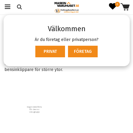
0
Startsida
Skog & Trädgård
Gräsklippare
Välkommen
Gräsklippare för Perfekt
Är du företag eller privatperson?
Gräsmatta
PRIVAT
FÖRETAG
En gräsklippare är nyckeln till en välskött trädgård. Hos oss
hittar du allt från smidiga eldrivna modeller till robusta
bensinklippare för större ytor.