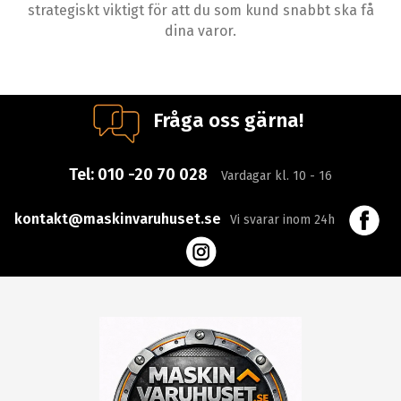
strategiskt viktigt för att du som kund snabbt ska få
dina varor.
Fråga oss gärna!
Tel:
010 -20 70 028
Vardagar kl. 10 - 16
kontakt@maskinvaruhuset.se
Vi svarar inom 24h