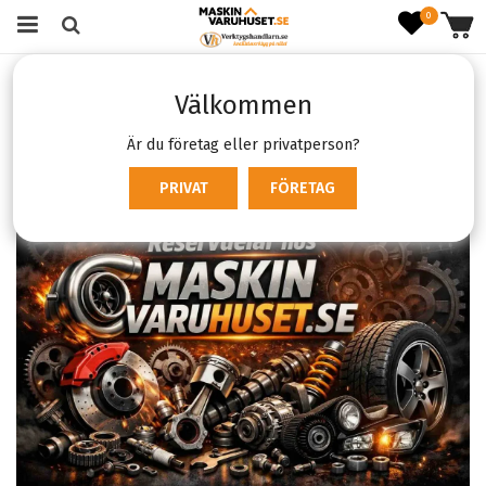
0
Startsida
Verktyg & Maskiner
Reservdelar
Välkommen
Reservdelar för Verktyg &
Är du företag eller privatperson?
Maskiner
PRIVAT
FÖRETAG