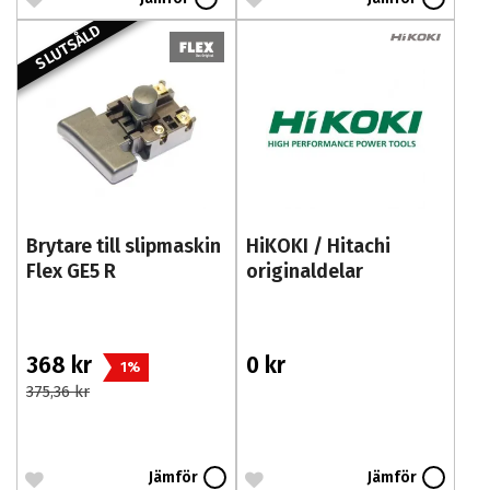
SLUTSÅLD
Brytare till slipmaskin
HiKOKI / Hitachi
Flex GE5 R
originaldelar
368 kr
0 kr
1%
375,36 kr
Jämför
Jämför