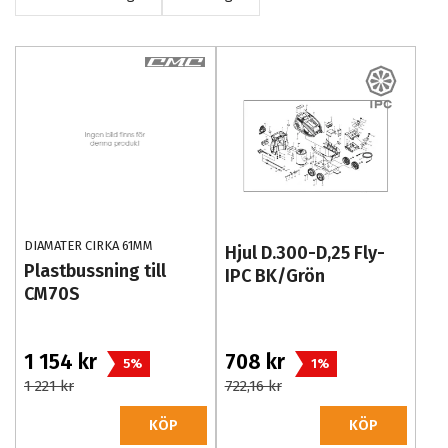
DIAMATER CIRKA 61MM
Hjul D.300-D,25 Fly-
Plastbussning till
IPC BK/Grön
CM70S
1 154 kr
708 kr
5%
1%
1 221 kr
722,16 kr
KÖP
KÖP