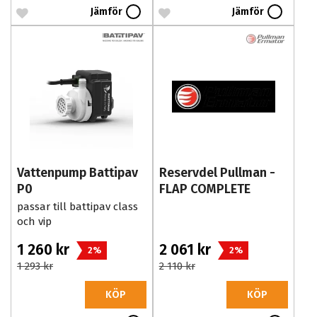
Jämför
Jämför
Vattenpump Battipav
Reservdel Pullman -
P0
FLAP COMPLETE
passar till battipav class
och vip
1 260 kr
2 061 kr
2%
2%
1 293 kr
2 110 kr
KÖP
KÖP