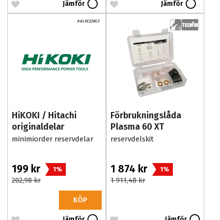
Jämför
Jämför
HiKOKI / Hitachi
Förbrukningslåda
originaldelar
Plasma 60 XT
minimiorder reservdelar
reservdelskit
199 kr
1 874 kr
1%
1%
202,98 kr
1 911,48 kr
KÖP
Jämför
Jämför