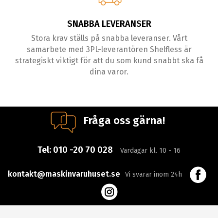
SNABBA LEVERANSER
Stora krav ställs på snabba leveranser. Vårt
samarbete med 3PL-leverantören Shelfless är
strategiskt viktigt för att du som kund snabbt ska få
dina varor.
Fråga oss gärna!
Tel:
010 -20 70 028
Vardagar kl. 10 - 16
kontakt@maskinvaruhuset.se
Vi svarar inom 24h