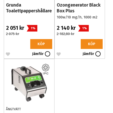
Grunda
Ozongenerator Black
Toalettpappershållare
Box Plus
Rostfri
100w/10 mg/h, 1000 m2
2 051 kr
2 140 kr
1%
1%
2 075 kr
2 182,80 kr
KÖP
KÖP
Jämför
Jämför
ÅNGTVÄTT