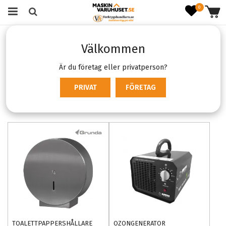
0
Startsida
Verktyg & Maskiner
Städ- & rengöringsmaskiner
Välkommen
Övriga rengöringsmaskiner
Övriga rengöringsmaskiner
Är du företag eller privatperson?
PRIVAT
FÖRETAG
Produktfiltrering
Sortering
TOALETTPAPPERSHÅLLARE
OZONGENERATOR