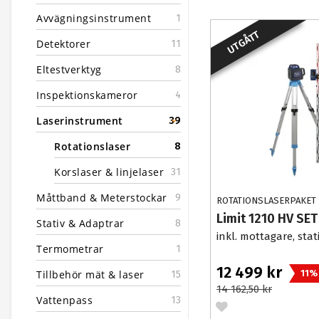
Avvägningsinstrument
1
UTGÅTT
Detektorer
11
Eltestverktyg
8
Inspektionskameror
4
Laserinstrument
39
Rotationslaser
8
Korslaser & linjelaser
31
Måttband & Meterstockar
9
ROTATIONSLASERPAKET
Limit 1210 HV SET
Stativ & Adaptrar
8
inkl. mottagare, stat
Termometrar
1
12 499 kr
Tillbehör mät & laser
11%
15
14 162,50 kr
Vattenpass
13