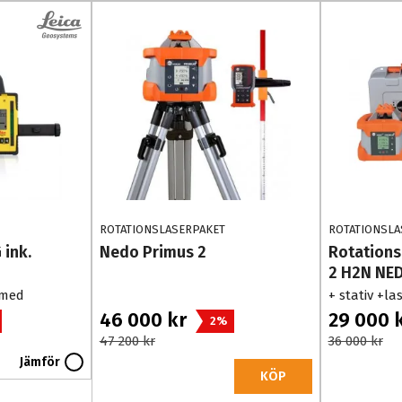
ROTATIONSLASERPAKET
ROTATIONSLA
 ink.
Nedo Primus 2
Rotations
2 H2N NE
 med
+ stativ +la
46 000 kr
29 000 
2%
47 200 kr
36 000 kr
Jämför
KÖP