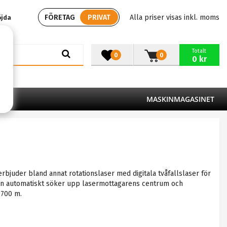
FÖRETAG
PRIVAT
Alla priser visas inkl. moms
öjda
Totalt
0
0
0 kr
MASKINMAGASINET
rbjuder bland annat rotationslaser med digitala tvåfallslaser för
sern automatiskt söker upp lasermottagarens centrum och
 700 m.