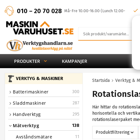
010 – 20 70 028
Må-Fre 10.00-16.00 (Lunch 12.00-
13.00)
PRODUKTER
KAMPANJER
VERKTYG & MASKINER
Startsida
Verktyg & M
Batterimaskiner
Rotationsla
300
Sladdmaskiner
287
Här hittar du rotations
horisontella och vertik
Handverktyg
295
rotationslaserpaket med
Mätverktyg
138
Produktfiltrering
Avståndsmätare
11