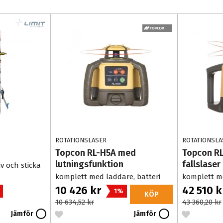
ROTATIONSLASER
ROTATIONSLA
Topcon RL-H5A med
Topcon RL
lutningsfunktion
fallslaser
iv och sticka
komplett med laddare, batteri
komplett me
och väska
väska och f
10 426 kr
42 510 
1%
KÖP
10 634,52 kr
43 360,20 kr
Jämför
Jämför