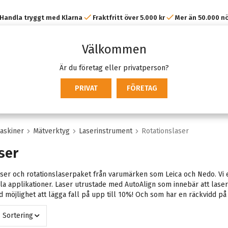
Handla tryggt med Klarna
Fraktfritt över 5.000 kr
Mer än 50.000 n
kunder
Välkommen
Är du företag eller privatperson?
PRIVAT
FÖRETAG
askiner
Mätverktyg
Laserinstrument
Rotationslaser
ser
laser och rotationslaserpaket från varumärken som Leica och Nedo. Vi e
ala applikationer. Laser utrustade med AutoAlign som innebär att la
 möjlighet att lägga fall på upp till 10%! Och som har en räckvidd på
Sortering