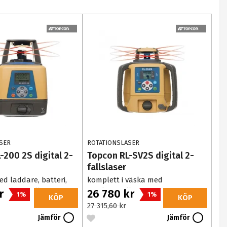
SER
ROTATIONSLASER
-200 2S digital 2-
Topcon RL-SV2S digital 2-
fallslaser
d laddare, batteri,
komplett i väska med
järrkontroll
fjärrkontroll
kr
26 780 kr
1%
1%
KÖP
KÖP
27 315,60 kr
Jämför
Jämför