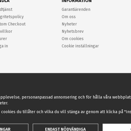
NDLA
INFORMATION
dtjänst
Garantiärenden
gritetspolicy
Om oss
tom Checkout
Nyheter
villkor
Nyhetsbrev
urer
Om cookies
ga in
Cookie inställningar
pplevelse, personanpassad annonsering och för hålla våra webbplatser 
eter.
a cookies du tillåter och vilka du vill stänga av genom att klicka på "I
INGAR
ENDAST NÖDVÄNDIGA