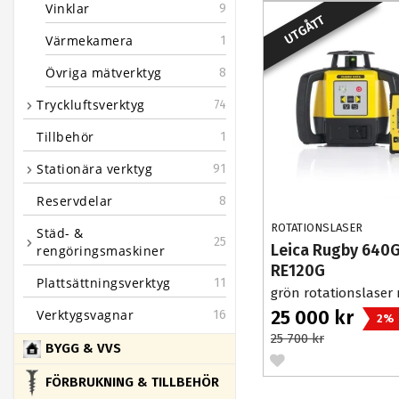
Vinklar
9
UTGÅTT
Värmekamera
1
Övriga mätverktyg
8
Tryckluftsverktyg
74
Tillbehör
1
Stationära verktyg
91
Reservdelar
8
ROTATIONSLASER
Städ- &
25
Leica Rugby 640G
rengöringsmaskiner
RE120G
Plattsättningsverktyg
11
grön rotationslaser
mottagare
25 000 kr
Verktygsvagnar
16
2%
25 700 kr
BYGG & VVS
FÖRBRUKNING & TILLBEHÖR