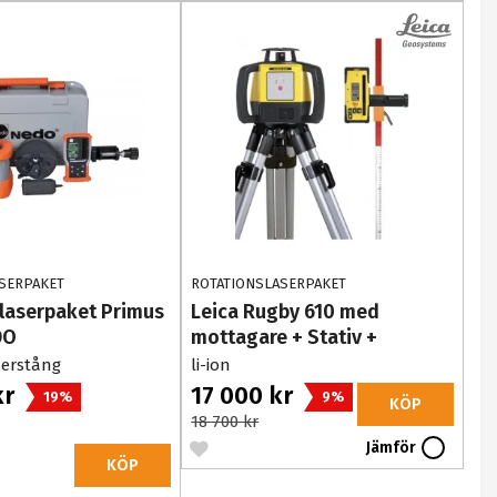
SERPAKET
ROTATIONSLASERPAKET
laserpaket Primus
Leica Rugby 610 med
DO
mottagare + Stativ +
Laserstång
serstång
li-ion
kr
17 000 kr
19%
9%
KÖP
18 700 kr
Jämför
KÖP