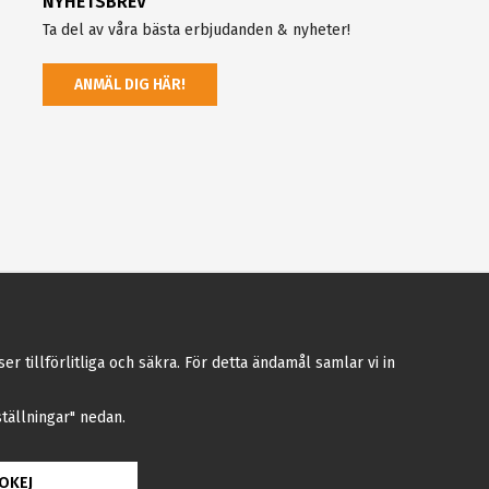
NYHETSBREV
Ta del av våra bästa erbjudanden & nyheter!
ANMÄL DIG HÄR!
tillförlitliga och säkra. För detta ändamål samlar vi in
nställningar" nedan.
OKEJ