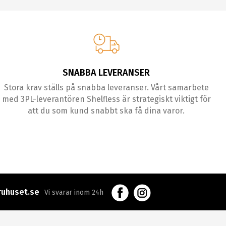
SNABBA LEVERANSER
Stora krav ställs på snabba leveranser. Vårt samarbete
med 3PL-leverantören Shelfless är strategiskt viktigt för
att du som kund snabbt ska få dina varor.
uhuset.se
Vi svarar inom 24h