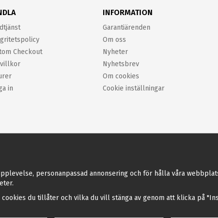
NDLA
INFORMATION
dtjänst
Garantiärenden
gritetspolicy
Om oss
tom Checkout
Nyheter
villkor
Nyhetsbrev
urer
Om cookies
ga in
Cookie inställningar
pplevelse, personanpassad annonsering och för hålla våra webbplatser 
eter.
a cookies du tillåter och vilka du vill stänga av genom att klicka på "I