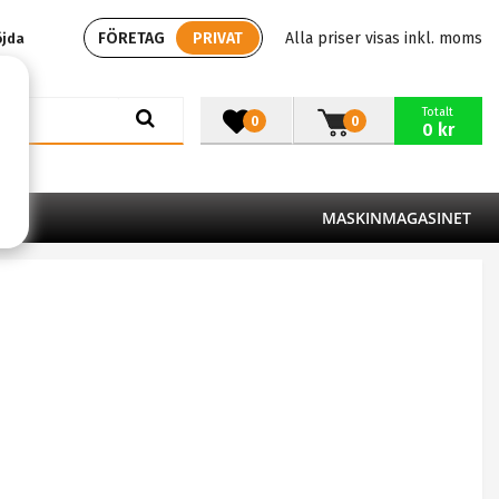
FÖRETAG
PRIVAT
Alla priser visas inkl. moms
öjda
Totalt
0
0
0 kr
MASKINMAGASINET