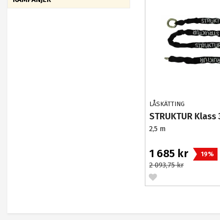
LÅSKÄTTING
STRUKTUR Klass 
2,5 m
1 685 kr
19%
2 093,75 kr