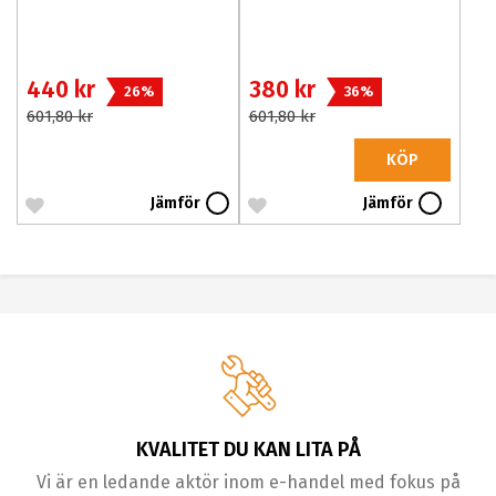
440 kr
380 kr
26%
36%
601,80 kr
601,80 kr
KÖP
Jämför
Jämför
KVALITET DU KAN LITA PÅ
Vi är en ledande aktör inom e-handel med fokus på