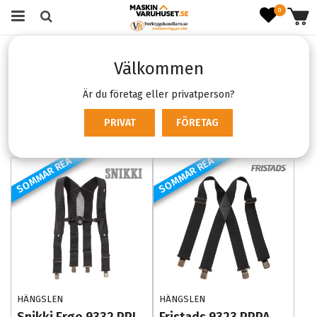
0
Startsida
Kläder & skydd
Arbetskläder
Bälten & hängslen
Välkommen
Bälten & hängslen
Är du företag eller privatperson?
Produktfiltrering
Sortering
PRIVAT
FÖRETAG
SOMMAR REA
SOMMAR REA
HÄNGSLEN
HÄNGSLEN
Snikki Ergo 9332 PPL
Fristads 9323 PPPA