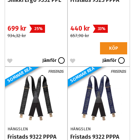
699 kr
440 kr
25%
33%
934,32 kr
657,90 kr
KÖP
Jämför
Jämför
SOMMAR REA
SOMMAR REA
HÄNGSLEN
HÄNGSLEN
Fristads 9322 PPPA
Fristads 9322 PPPA