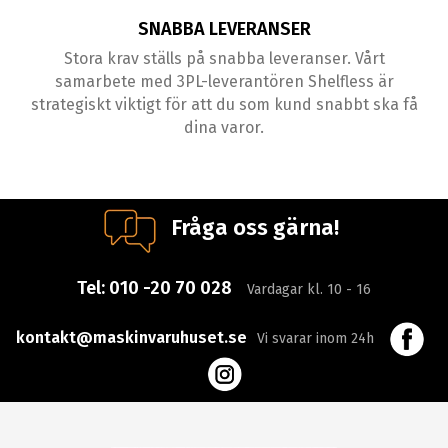
SNABBA LEVERANSER
Stora krav ställs på snabba leveranser. Vårt
samarbete med 3PL-leverantören Shelfless är
strategiskt viktigt för att du som kund snabbt ska få
dina varor.
Fråga oss gärna!
Tel:
010 -20 70 028
Vardagar kl. 10 - 16
kontakt@maskinvaruhuset.se
Vi svarar inom 24h