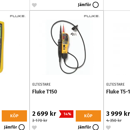
Jämför
ELTESTARE
ELTESTARE
Fluke T150
Fluke T5-
2 699 kr
3 999 k
14%
KÖP
KÖP
3 170 kr
4 350 kr
Jämför
Jämför