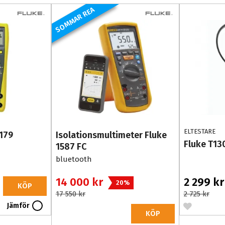
SOMMAR REA
ELTESTARE
 179
Isolationsmultimeter Fluke
Fluke T13
1587 FC
bluetooth
14 000 kr
2 299 k
20%
KÖP
17 550 kr
2 725 kr
Jämför
KÖP