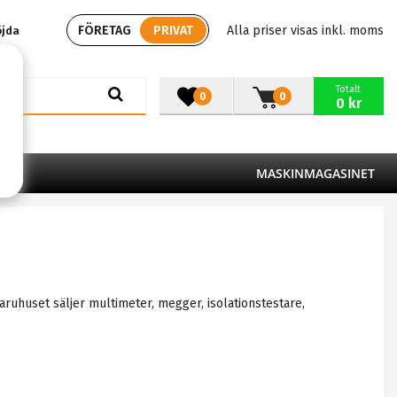
FÖRETAG
PRIVAT
Alla priser visas inkl. moms
öjda
Totalt
0
0
0 kr
MASKINMAGASINET
aruhuset säljer multimeter, megger, isolationstestare,