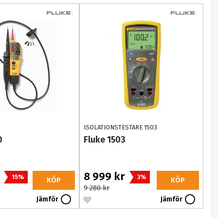
ISOLATIONSTESTARE 1503
0
Fluke 1503
r
8 999 kr
15%
3%
KÖP
KÖP
9 280 kr
Jämför
Jämför