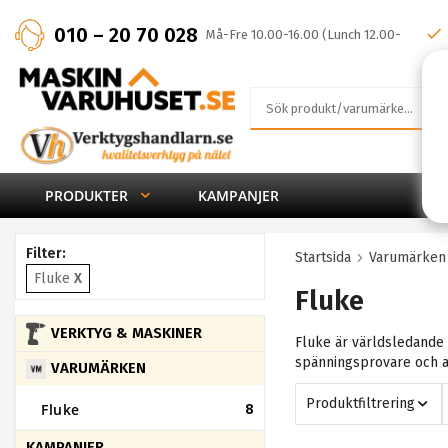
010 – 20 70 028
Må-Fre 10.00-16.00 (Lunch 12.00-
13.00)
PRODUKTER
KAMPANJER
Filter:
Startsida
Varumärken
Fluke
X
Fluke
VERKTYG & MASKINER
Fluke är världsledande 
spänningsprovare och a
VARUMÄRKEN
Produktfiltrering
Fluke
8
KAMPANJER