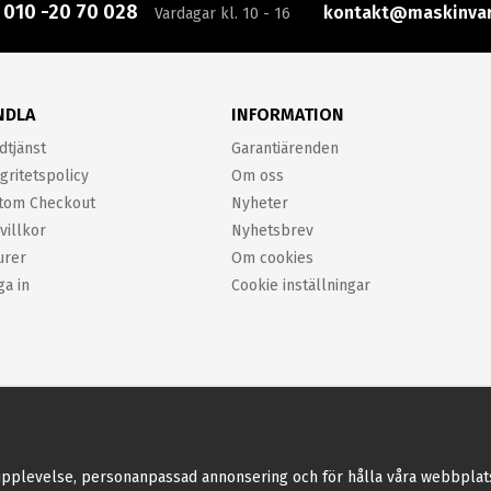
:
010 -20 70 028
kontakt@maskinvar
Vardagar kl. 10 - 16
NDLA
INFORMATION
dtjänst
Garantiärenden
gritetspolicy
Om oss
tom Checkout
Nyheter
villkor
Nyhetsbrev
urer
Om cookies
ga in
Cookie inställningar
pplevelse, personanpassad annonsering och för hålla våra webbplatser 