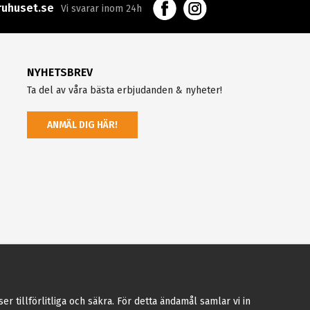
uhuset.se
Vi svarar inom 24h
NYHETSBREV
Ta del av våra bästa erbjudanden & nyheter!
ANMÄL DIG HÄR!
tillförlitliga och säkra. För detta ändamål samlar vi in