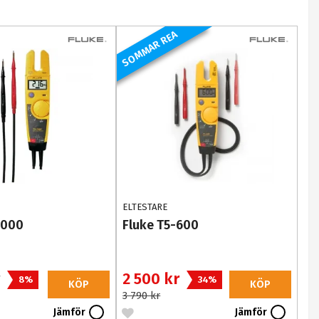
SOMMAR REA
ELTESTARE
1000
Fluke T5-600
r
2 500 kr
8%
34%
KÖP
KÖP
3 790 kr
Jämför
Jämför