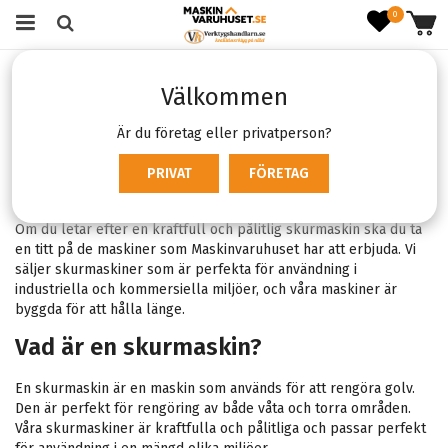
0
Startsida
Verktyg & Maskiner
Städ- & rengöringsmaskiner
Välkommen
Skurmaskiner
Skurmaskiner
Är du företag eller privatperson?
PRIVAT
FÖRETAG
Professionella skurmaskiner
Om du letar efter en kraftfull och pålitlig skurmaskin ska du ta
en titt på de maskiner som Maskinvaruhuset har att erbjuda. Vi
säljer skurmaskiner som är perfekta för användning i
industriella och kommersiella miljöer, och våra maskiner är
byggda för att hålla länge.
Vad är en skurmaskin?
En skurmaskin är en maskin som används för att rengöra golv.
Den är perfekt för rengöring av både våta och torra områden.
Våra skurmaskiner är kraftfulla och pålitliga och passar perfekt