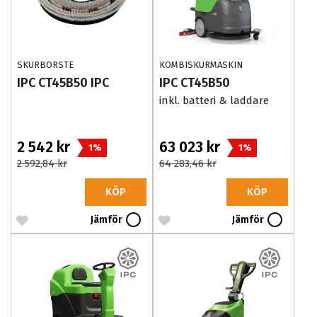
SKURBORSTE
KOMBISKURMASKIN
IPC CT45B50 IPC
IPC CT45B50
inkl. batteri & laddare
2 542 kr
63 023 kr
1%
1%
2 592,84 kr
64 283,46 kr
KÖP
KÖP
Jämför
Jämför