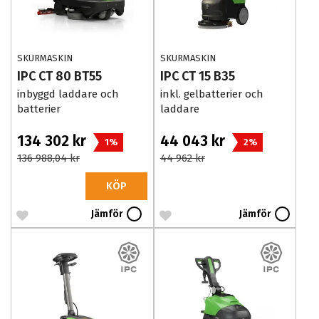
SKURMASKIN
SKURMASKIN
IPC CT 80 BT55
IPC CT 15 B35
inbyggd laddare och
inkl. gelbatterier och
batterier
laddare
134 302 kr
44 043 kr
1%
2%
136 988,04 kr
44 962 kr
KÖP
Jämför
Jämför