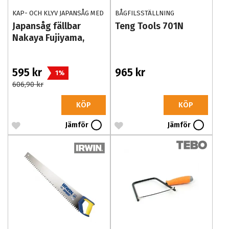
KAP- OCH KLYV JAPANSÅG MED
BÅGFILSSTÄLLNING
0,5MM BLAD
Japansåg fällbar
Teng Tools 701N
Nakaya Fujiyama,
595 kr
965 kr
1%
606,90 kr
KÖP
KÖP
Jämför
Jämför