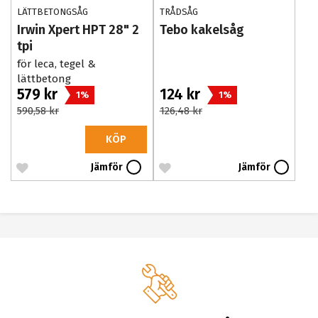
LÄTTBETONGSÅG
TRÅDSÅG
Irwin Xpert HPT 28" 2
Tebo kakelsåg
tpi
för leca, tegel &
lättbetong
579 kr
124 kr
1%
1%
590,58 kr
126,48 kr
KÖP
Jämför
Jämför