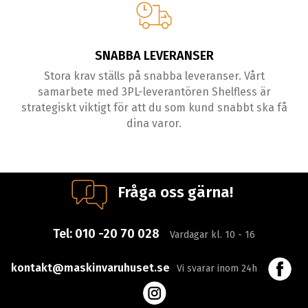
SNABBA LEVERANSER
Stora krav ställs på snabba leveranser. Vårt
samarbete med 3PL-leverantören Shelfless är
strategiskt viktigt för att du som kund snabbt ska få
dina varor.
Fråga oss gärna!
Tel:
010 -20 70 028
Vardagar kl. 10 - 16
kontakt@maskinvaruhuset.se
Vi svarar inom 24h