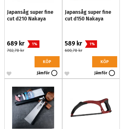
Japansåg super fine
Japansåg super fine
cut d210 Nakaya
cut d150 Nakaya
689 kr
589 kr
1%
1%
702,78 kr
600,78 kr
KÖP
KÖP
Jämför
Jämför