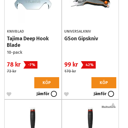
KNIVBLAD
UNIVERSALKNIV
Tajima Deep Hook
GSon Gipskniv
Blade
10-pack
78 kr
99 kr
-7%
42%
73 kr
170 kr
KÖP
KÖP
Jämför
Jämför