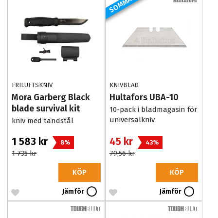
SOMMAR REA
FRILUFTSKNIV
KNIVBLAD
Mora Garberg Black
Hultafors UBA-10
blade survival kit
10-pack i bladmagasin för
universalkniv
kniv med tändstål
1 583 kr
45 kr
8%
43%
1 735 kr
79,56 kr
KÖP
KÖP
Jämför
Jämför