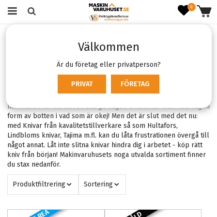
0
Startsida
Verktyg & Maskiner
Handverktyg
Välkommen
Knivar & stämjärn
Byggknivar & Stämjärn
Är du företag eller privatperson?
PRIVAT
FÖRETAG
Vi kan väl alla enas kring att slöa knivar gör arbetet
frusrerande? När man till och med behöver banka med
hammaren för att kniven ska ge någon effekt har man nått någon
form av botten i vad som är okej! Men det är slut med det nu:
med Knivar från kavalitetstillverkare så som Hultafors,
Lindbloms knivar, Tajima m.fl. kan du låta frustrationen övergå till
något annat. Låt inte slitna knivar hindra dig i arbetet - köp rätt
kniv från början! Makinvaruhusets noga utvalda sortiment finner
du stax nedanför.
Produktfiltrering
Sortering