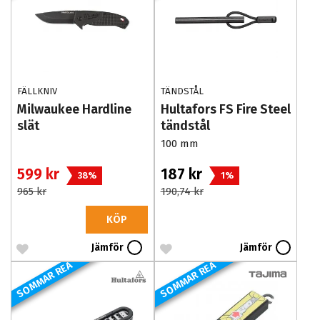
FÄLLKNIV
TÄNDSTÅL
Milwaukee Hardline
Hultafors FS Fire Steel
slät
tändstål
100 mm
599 kr
187 kr
38%
1%
965 kr
190,74 kr
KÖP
Jämför
Jämför
SOMMAR REA
SOMMAR REA