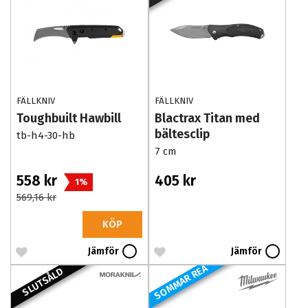
FÄLLKNIV
FÄLLKNIV
Toughbuilt Hawbill
Blactrax Titan med
bältesclip
tb-h4-30-hb
7 cm
558 kr
405 kr
1%
569,16 kr
KÖP
Jämför
Jämför
SOMMAR REA
SLUTSÅLD