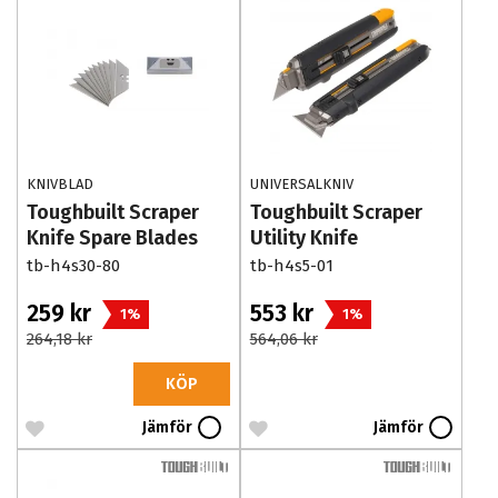
KNIVBLAD
UNIVERSALKNIV
Toughbuilt Scraper
Toughbuilt Scraper
Knife Spare Blades
Utility Knife
30-pack
tb-h4s30-80
tb-h4s5-01
259 kr
553 kr
1%
1%
264,18 kr
564,06 kr
KÖP
Jämför
Jämför