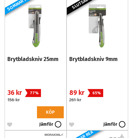
SOMMAR REA
SLUTSÅLD
Brytbladskniv 25mm
Brytbladskniv 9mm
36 kr
89 kr
77%
65%
156 kr
261 kr
KÖP
Jämför
Jämför