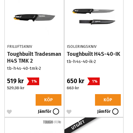
FRILUFTSKNIV
ISOLERINGSKNIV
Toughbuilt Tradesman
Toughbuilt H4S-40-IK
H4S TMK 2
tb-h4s-40-ik-2
tb-h4s-40-tmk-2
519 kr
650 kr
1%
1%
529,38 kr
663 kr
KÖP
KÖP
Jämför
Jämför
UTGÅTT