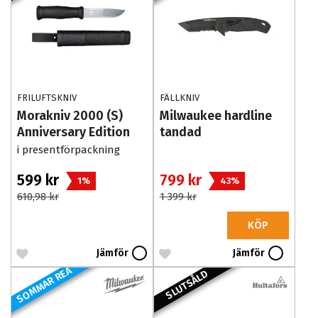
FRILUFTSKNIV
FÄLLKNIV
Morakniv 2000 (S)
Milwaukee hardline
Anniversary Edition
tandad
Black
i presentförpackning
599 kr
799 kr
1%
43%
610,98 kr
1 399 kr
KÖP
Jämför
Jämför
SOMMAR REA
SLUTSÅLD