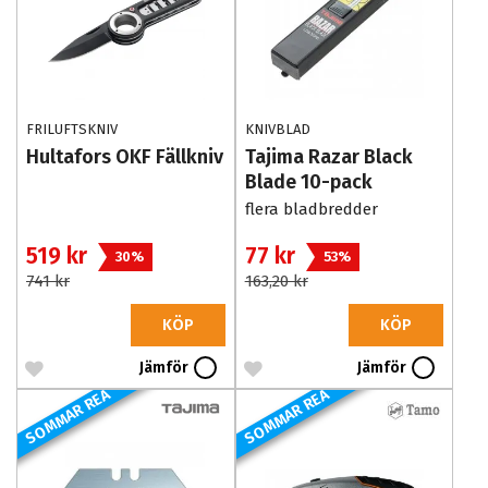
FRILUFTSKNIV
KNIVBLAD
Hultafors OKF Fällkniv
Tajima Razar Black
Blade 10-pack
flera bladbredder
519 kr
77 kr
30%
53%
741 kr
163,20 kr
KÖP
KÖP
Jämför
Jämför
SOMMAR REA
SOMMAR REA