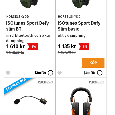
HÖRSELSKYDD
HÖRSELSKYDD
ISOtunes Sport Defy
ISOtunes Sport Defy
slim BT
Slim basic
med bluetooth och aktiv
aktiv dämpning
dämpning
1 610 kr
1 135 kr
1%
1%
1 642,20 kr
1 157,70 kr
KÖP
Jämför
Jämför
SOMMAR REA