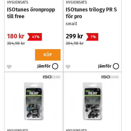
HYGIENSATS
HYGIENSATS
ISOtunes öronpropp
ISOtunes trilogy PR S
till free
för pro
small
180 kr
299 kr
41%
1%
304,98 kr
304,98 kr
KÖP
Jämför
Jämför
HYGIENSATS
HYGIENSATS