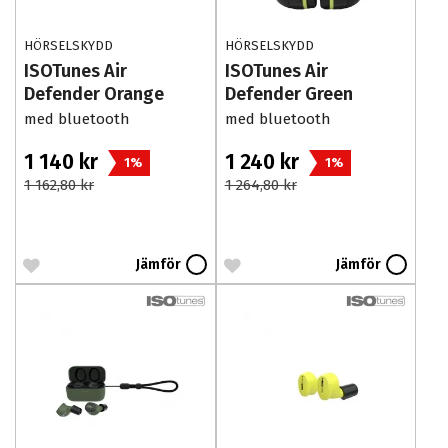
HÖRSELSKYDD
HÖRSELSKYDD
ISOTunes Air
ISOTunes Air
Defender Orange
Defender Green
EN352
med bluetooth
med bluetooth
1 140 kr
1 240 kr
1%
1%
1 162,80 kr
1 264,80 kr
Jämför
Jämför