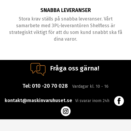
SNABBA LEVERANSER
Stora krav ställs på snabba leveranser. Vårt
samarbete med 3PL-leverantören Shelfless är
strategiskt viktigt för att du som kund snabbt ska få
dina varor.
Fråga oss gärna!
Tel:
010 -20 70 028
Vardagar kl. 10 - 16
kontakt@maskinvaruhuset.se
Vi svarar inom 24h