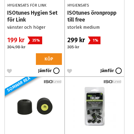
HYGIENSATS FÖR LINK
HYGIENSATS
ISOtunes Hygien Set
ISOtunes öronpropp
för Link
till free
vänster och höger
storlek medium
199 kr
299 kr
35%
1%
304,98 kr
305 kr
KÖP
Jämför
Jämför
SOMMAR REA