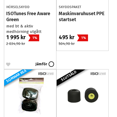
HÖRSELSKYDD
SKYDDSPAKET
ISOTunes Free Aware
Maskinvaruhuset PPE
Green
startset
med bt & aktiv
medhörning utgått
1 995 kr
495 kr
1%
1%
2 034,90 kr
504,90 kr
Jämför
SOMMAR REA
SLUTSÅLD