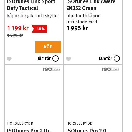
ISOtunes Link Sport
ISOtunes Link Aware
Defy Tactical
EN352 Green
kåpor för jakt och skytte
bluetoothkåpor
utrustade med
1 199 kr
1 995 kr
medhörning
40%
1 999 kr
KÖP
Jämför
Jämför
HÖRSELSKYDD
HÖRSELSKYDD
ISOtunes Pro 2.0+
ISOtunes Pro 2.0