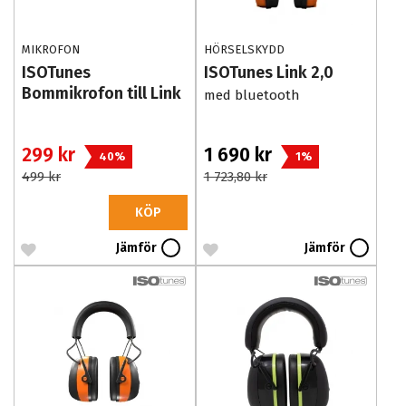
MIKROFON
HÖRSELSKYDD
ISOTunes
ISOTunes Link 2,0
Bommikrofon till Link
med bluetooth
2,0
299 kr
1 690 kr
40%
1%
499 kr
1 723,80 kr
KÖP
Jämför
Jämför