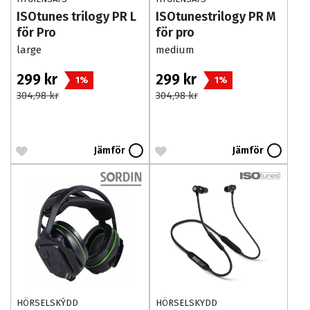
ISOtunes trilogy PR L
ISOtunestrilogy PR M
för Pro
för pro
large
medium
299 kr
299 kr
1%
1%
304,98 kr
304,98 kr
Jämför
Jämför
HÖRSELSKÝDD
HÖRSELSKYDD