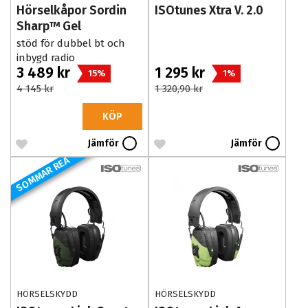
Hörselkåpor Sordin
ISOtunes Xtra V. 2.0
Sharp™ Gel
BT/MultiPoint/FM
stöd för dubbel bt och
inbygd radio
3 489 kr
1 295 kr
15%
1%
4 145 kr
1 320,90 kr
KÖP
Jämför
Jämför
SOMMAR REA
HÖRSELSKYDD
HÖRSELSKYDD