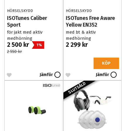
HÖRSELSKYDD
HÖRSELSKYDD
ISOTunes Caliber
ISOTunes Free Aware
Sport
Yellow EN352
för jakt med aktiv
med bt & aktiv
medhörning
medhörning
2 500 kr
2 299 kr
1%
2 550 kr
KÖP
Jämför
Jämför
SLUTSÅLD