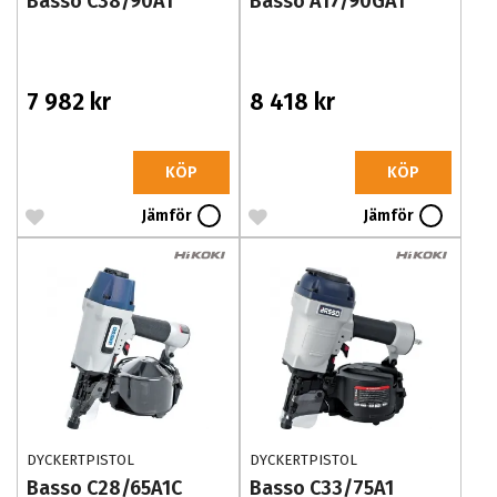
Basso C38/90A1
Basso A17/90GA1
7 982 kr
8 418 kr
KÖP
KÖP
Jämför
Jämför
DYCKERTPISTOL
DYCKERTPISTOL
Basso C28/65A1C
Basso C33/75A1