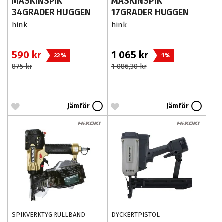
MASKINSPIK
MASKINSPIK
34GRADER HUGGEN
17GRADER HUGGEN
SPIK M-FUSION
SPIK M-FUSION
hink
hink
2,8X75
2,8X75 HINK
590 kr
1 065 kr
32%
1%
875 kr
1 086,30 kr
Jämför
Jämför
SPIKVERKTYG RULLBAND
DYCKERTPISTOL