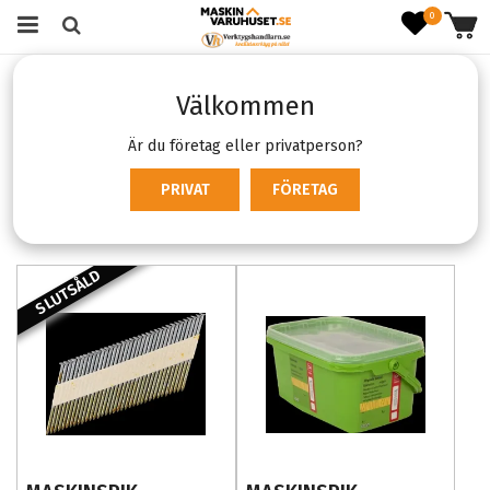
0
Startsida
Verktyg & Maskiner
Tryckluftsverktyg
Välkommen
Spik- & dyckertpistoler
Spik- & dyckertpistoler
Är du företag eller privatperson?
PRIVAT
FÖRETAG
Produktfiltrering
Sortering
SLUTSÅLD