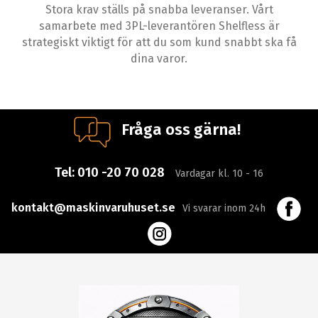
Stora krav ställs på snabba leveranser. Vårt
samarbete med 3PL-leverantören Shelfless är
strategiskt viktigt för att du som kund snabbt ska få
dina varor.
Fråga oss gärna!
Tel:
010 -20 70 028
Vardagar kl. 10 - 16
kontakt@maskinvaruhuset.se
Vi svarar inom 24h