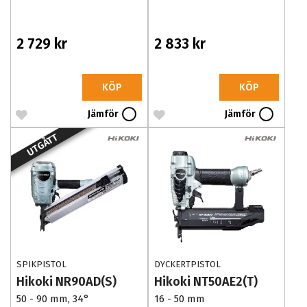
2 729 kr
2 833 kr
KÖP
KÖP
Jämför
Jämför
UTGÅTT
SPIKPISTOL
DYCKERTPISTOL
Hikoki NR90AD(S)
Hikoki NT50AE2(T)
50 - 90 mm, 34°
16 - 50 mm