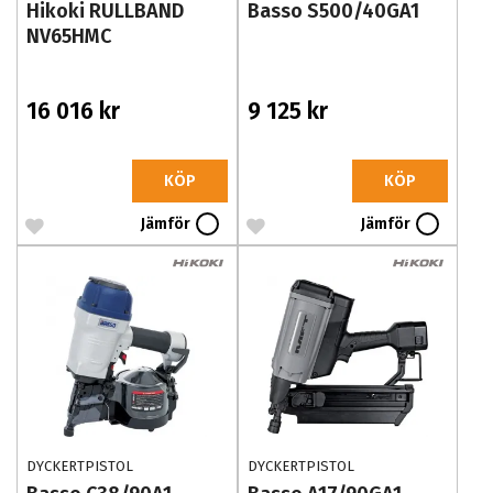
Hikoki RULLBAND
Basso S500/40GA1
NV65HMC
16 016 kr
9 125 kr
KÖP
KÖP
Jämför
Jämför
DYCKERTPISTOL
DYCKERTPISTOL