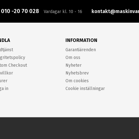
:
010 -20 70 028
kontakt@maskinvar
Vardagar kl. 10 - 16
NDLA
INFORMATION
dtjänst
Garantiärenden
gritetspolicy
Om oss
tom Checkout
Nyheter
villkor
Nyhetsbrev
urer
Om cookies
ga in
Cookie inställningar