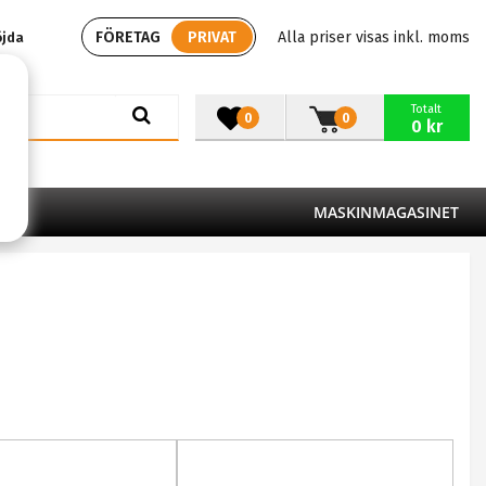
FÖRETAG
PRIVAT
Alla priser visas inkl. moms
öjda
Totalt
0
0
0 kr
MASKINMAGASINET