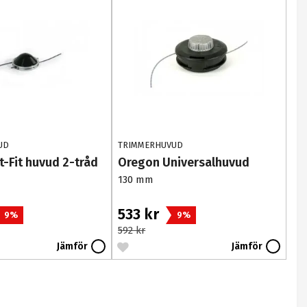
UD
TRIMMERHUVUD
t-Fit huvud 2-tråd
Oregon Universalhuvud
130 mm
533 kr
9%
9%
592 kr
Jämför
Jämför