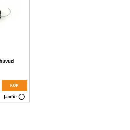
lhuvud
KÖP
Jämför