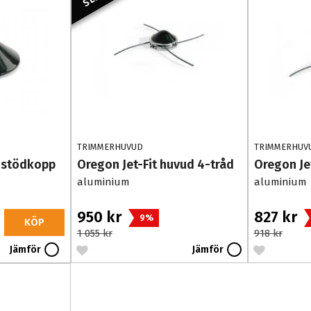
TRIMMERHUVUD
TRIMMERHUV
 stödkopp
Oregon Jet-Fit huvud 4-tråd
Oregon Je
aluminium
aluminium
950 kr
827 kr
9%
KÖP
1 055 kr
918 kr
Jämför
Jämför