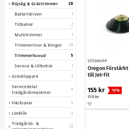
Röjsåg & Grästrimmer
28
Batteridriven
1
Tillbehör
2
Multitrimmer
1
Trimmerlinor & klingor
19
Trimmerhuvud
5
STÖDKOPP
Service & tillbehör
1
Oregon Förstärkt
till Jet-Fit
Gräsklippare
3
Servicedelar
155 kr
9
10%
trädgårdsmaskiner
173 kr
Häcksaxar
4
Lövblås
5
Trädgårds- &
23