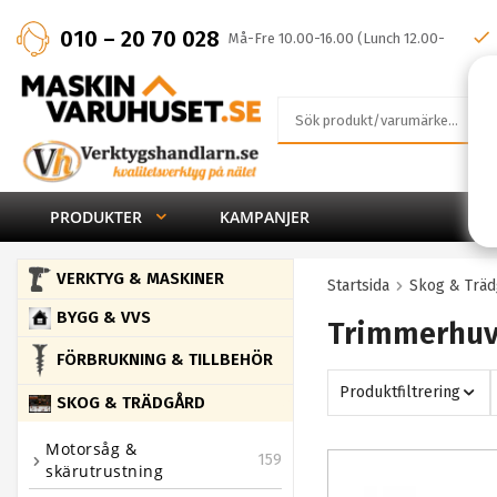
010 – 20 70 028
Må-Fre 10.00-16.00 (Lunch 12.00-
13.00)
PRODUKTER
KAMPANJER
VERKTYG & MASKINER
Startsida
Skog & Träd
BYGG & VVS
Trimmerhu
FÖRBRUKNING & TILLBEHÖR
Produktfiltrering
SKOG & TRÄDGÅRD
Motorsåg &
159
skärutrustning