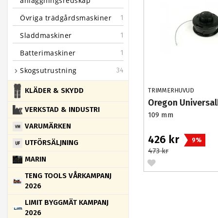
anläggningsredskap
Övriga trädgårdsmaskiner
1
Sladdmaskiner
1
Batterimaskiner
1
Skogsutrustning
34
KLÄDER & SKYDD
TRIMMERHUVUD
Oregon Universa
VERKSTAD & INDUSTRI
109 mm
VARUMÄRKEN
426 kr
9%
UTFÖRSÄLJNING
473 kr
MARIN
TENG TOOLS VÅRKAMPANJ
2026
LIMIT BYGGMÄT KAMPANJ
2026