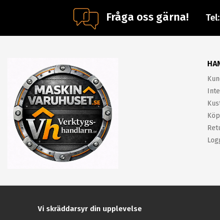
Fråga oss gärna!
Tel
HA
Kun
Inte
Kus
Köp
Ret
Log
Vi skräddarsyr din upplevelse