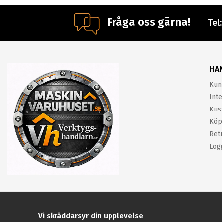
Fråga oss gärna!
Tel
HA
Kun
Inte
Kus
Köp
Ret
Log
Vi skräddarsyr din upplevelse