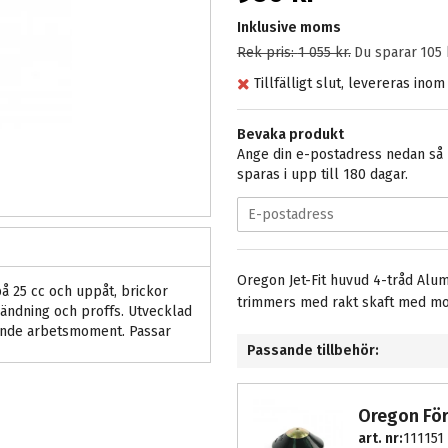
Inklusive moms
Rek pris:
1 055 kr
.
Du sparar
105 
Tillfälligt slut, levereras ino
Bevaka produkt
Ange din e-postadress nedan så m
sparas i upp till 180 dagar.
Oregon Jet-Fit huvud 4-tråd Alum
å 25 cc och uppåt, brickor
trimmers med rakt skaft med mot
vändning och proffs. Utvecklad
mande arbetsmoment. Passar
Passande tillbehör:
Oregon Förs
art. nr:
111151