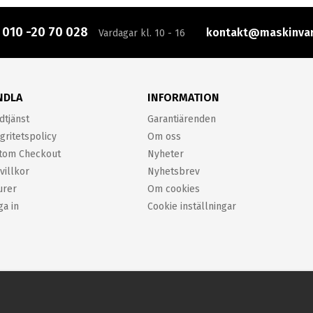
:
010 -20 70 028
kontakt@maskinvar
Vardagar kl. 10 - 16
NDLA
INFORMATION
dtjänst
Garantiärenden
gritetspolicy
Om oss
tom Checkout
Nyheter
villkor
Nyhetsbrev
urer
Om cookies
ga in
Cookie inställningar