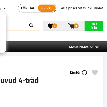
FÖRETAG
PRIVAT
Alla priser visas inkl. moms
öjda
Totalt
0
0
0 kr
MASKINMAGASINET
Jämför
huvud 4-tråd