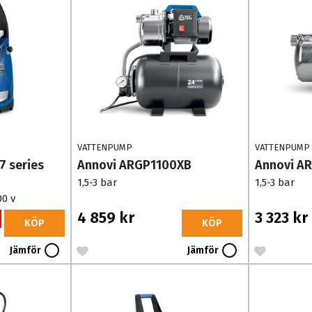
VATTENPUMP
VATTENPUMP
7 series
Annovi ARGP1100XB
Annovi A
1,5-3 bar
1,5-3 bar
00 v
4 859 kr
3 323 kr
KÖP
KÖP
Jämför
Jämför