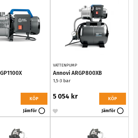
VATTENPUMP
RGP1100X
Annovi ARGP800XB
1,5-3 bar
5 054 kr
KÖP
KÖP
Jämför
Jämför