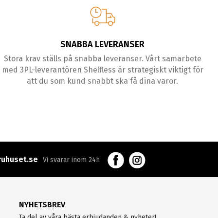
SNABBA LEVERANSER
Stora krav ställs på snabba leveranser. Vårt samarbete
med 3PL-leverantören Shelfless är strategiskt viktigt för
att du som kund snabbt ska få dina varor.
uhuset.se
Vi svarar inom 24h
NYHETSBREV
Ta del av våra bästa erbjudanden & nyheter!