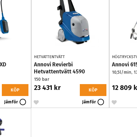
HETVATTENTVÄTT
HÖGTRYCKST
0XD
Annovi Revierbi
Annovi 61
Hetvattentvätt 4590
10,5l/min, 1
150 bar
23 431 kr
12 809 k
KÖP
KÖP
Jämför
Jämför