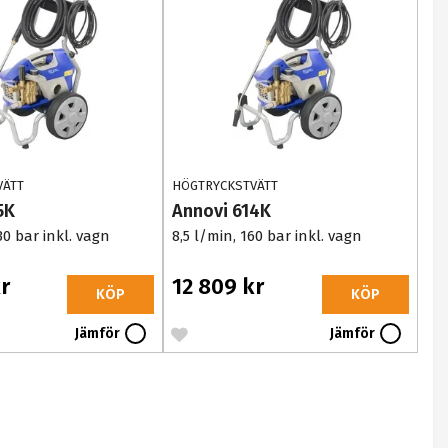
VÄTT
HÖGTRYCKSTVÄTT
5K
Annovi 614K
30 bar inkl. vagn
8,5 l/min, 160 bar inkl. vagn
r
12 809 kr
KÖP
KÖP
Jämför
Jämför