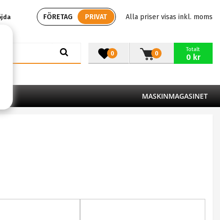
FÖRETAG
PRIVAT
Alla priser visas inkl. moms
öjda
Totalt
0
0
0 kr
MASKINMAGASINET