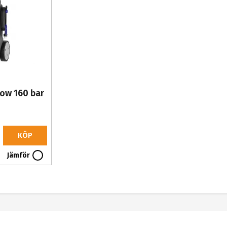
low 160 bar
KÖP
Jämför