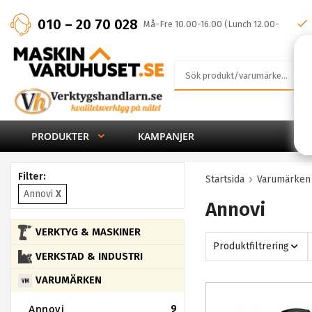
010 – 20 70 028
Må-Fre 10.00-16.00 (Lunch 12.00-
13.00)
PRODUKTER
KAMPANJER
Filter:
Startsida
Varumärken
Annovi
X
Annovi
VERKTYG & MASKINER
Produktfiltrering
VERKSTAD & INDUSTRI
VARUMÄRKEN
Annovi
9