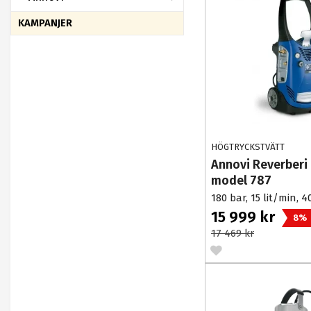
KAMPANJER
HÖGTRYCKSTVÄTT
Annovi Reverberi 
model 787
180 bar, 15 lit/min, 4
15 999 kr
8%
17 469 kr