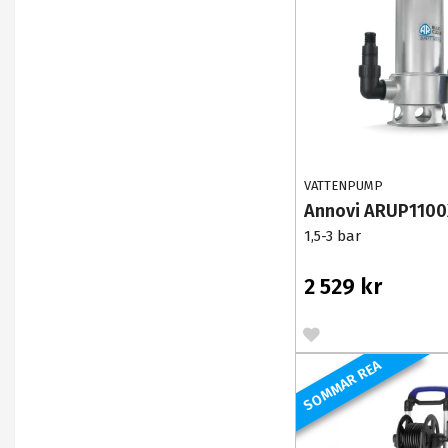
VATTENPUMP
Annovi ARUP110
1,5-3 bar
2 529 kr
SOMMAR REA