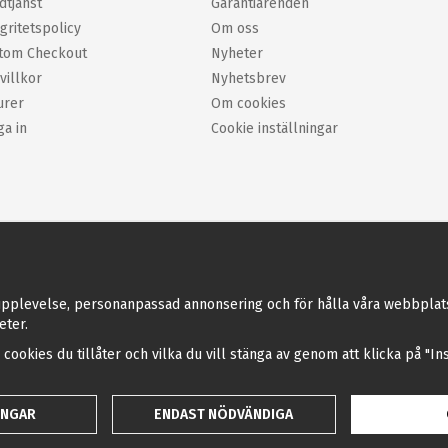
dtjänst
Garantiärenden
gritetspolicy
Om oss
tom Checkout
Nyheter
villkor
Nyhetsbrev
urer
Om cookies
ga in
Cookie inställningar
pplevelse, personanpassad annonsering och för hålla våra webbplatser 
eter.
a cookies du tillåter och vilka du vill stänga av genom att klicka på "I
INGAR
ENDAST NÖDVÄNDIGA