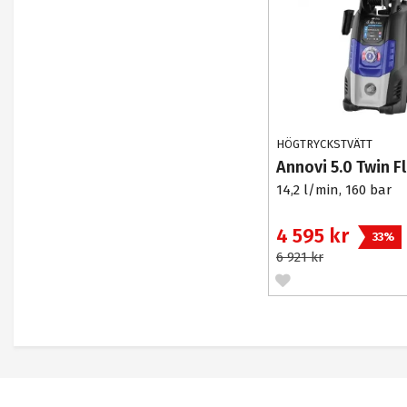
HÖGTRYCKSTVÄTT
Annovi 5.0 Twin F
14,2 l/min, 160 bar
4 595 kr
33%
6 921 kr