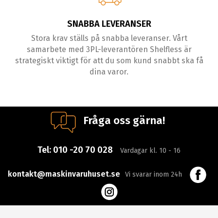
SNABBA LEVERANSER
Stora krav ställs på snabba leveranser. Vårt
samarbete med 3PL-leverantören Shelfless är
strategiskt viktigt för att du som kund snabbt ska få
dina varor.
Fråga oss gärna!
Tel:
010 -20 70 028
Vardagar kl. 10 - 16
kontakt@maskinvaruhuset.se
Vi svarar inom 24h