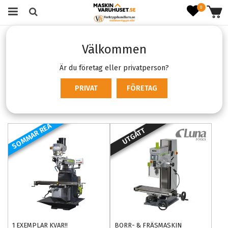
0
Startsida
Verkstad & Industri
Svets & smide
Välkommen
Skärande verkstadsmaskiner
Skärande verkstadsmaskiner
Är du företag eller privatperson?
PRIVAT
FÖRETAG
Produktfiltrering
Sortering
SOMMAR REA
UTGÅTT
1 EXEMPLAR KVAR!!
BORR- & FRÄSMASKIN