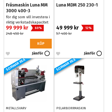
Fräsmaskin Luna MM
Luna MDM 250 230-1
3000 400-3
för dig som vill investera i
riktig verkstadskapacitet
99 999 kr
49 999 kr
och köpa rätt direkt.
60%
12%
248 450 kr
57 400 kr
KÖP
Jämför
Jämför
SOMMAR REA
SOMMAR REA
METALLSVARV
PELARBORRMASKIN