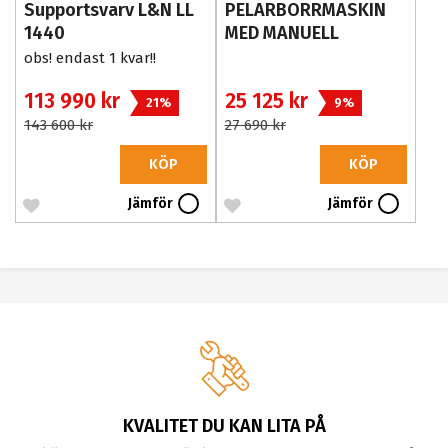
Supportsvarv L&N LL
PELARBORRMASKIN
1440
MED MANUELL
MATNING LD20FV
obs! endast 1 kvar!!
113 990 kr
25 125 kr
21%
9%
143 600 kr
27 690 kr
KÖP
KÖP
Jämför
Jämför
KVALITET DU KAN LITA PÅ