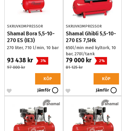
SKRUVKOMPRESSOR
SKRUVKOMPRESSOR
Shamal Bora 5,5-10-
Shamal Ghibli 5,5-10-
270 ES (IE3)
270 ES 7,5Hk
270 liter, 710 l/min, 10 bar
650l/min med kyltork, 10
bar, 270l/tank
93 438 kr
79 000 kr
3%
2%
97 000 kr
81 125 kr
KÖP
KÖP
Jämför
Jämför