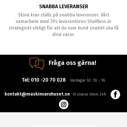
SNABBA LEVERANSER
Stora krav ställs på snabba leveranser. Vårt
samarbete med 3PL-leverantören Shelfless är
strategiskt viktigt för att du som kund snabbt ska få
dina varor.
Fråga oss gärna!
Tel:
010 -20 70 028
Vardagar kl. 10 - 16
kontakt@maskinvaruhuset.se
Vi svarar inom 24h