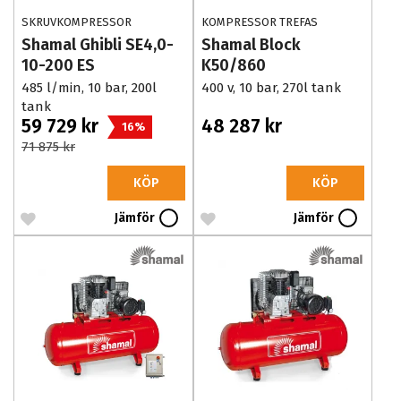
SKRUVKOMPRESSOR
KOMPRESSOR TREFAS
Shamal Ghibli SE4,0-
Shamal Block
10-200 ES
K50/860
485 l/min, 10 bar, 200l
400 v, 10 bar, 270l tank
tank
59 729 kr
48 287 kr
16%
71 875 kr
KÖP
KÖP
Jämför
Jämför