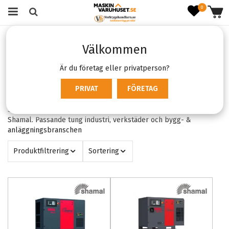
0
Startsida
Varumärken
Shamal
Välkommen
Shamal
Är du företag eller privatperson?
Filter:
PRIVAT
FÖRETAG
Shamal
X
Skruvkompressorer och kolvkompressorer från Italienska
Shamal. Passande tung industri, verkstäder och bygg- &
anläggningsbranschen
Produktfiltrering
Sortering