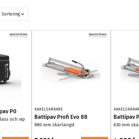
Sortering
KAKELSKÄRARE
KAKELSKÄRA
pav P0
Battipav Profi Evo 88
Battipav P
class och vip
880 mm skärlängd
630 mm skä