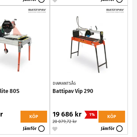
DIAMANTSÅG
lite 80S
Battipav Vip 290
r
19 686 kr
1%
KÖP
KÖP
20 079,72 kr
Jämför
Jämför