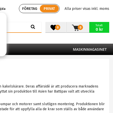
FÖRETAG
PRIVAT
Alla priser visas inkl. moms
öjda
Totalt
0
0
0 kr
MASKINMAGASINET
och kakelskärare. Deras affärsidé är att producera marknadens
at sin produktion till Asien har Battipav valt att utveckla
tenpumpar och motorer samt slutligen montering. Produktionen blir
stade för att uppfylla alla de krav som ställs av både användare