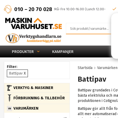
010 – 20 70 028
Må-Fre 10.00-16.00 (Lunch 12.00-
13.00)
PRODUKTER
KAMPANJER
Filter:
Startsida
Varumärken
Battipav
X
Battipav
VERKTYG & MASKINER
Battipav grundades i Co
bästa elektriska och man
FÖRBRUKNING & TILLBEHÖR
produktionen i Cotignol
VARUMÄRKEN
Battipav gör allt från 
allt mer automatiserad 