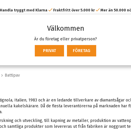
Handla tryggt med Klarna
Fraktfritt över 5.000 kr
Mer än 50.000 n
kunder
Välkommen
Är du företag eller privatperson?
PRIVAT
FÖRETAG
Battipav
tignola, Italien, 1983 och är en ledande tillverkare av diamantsågar 
uella kakelskärare. Då de flesta leverantörerna på marknaden har flytt
a.
forskning och utveckling, till kapning av metaller, produktion av vat
och samtliga produkter som levereras ut från fabriken är noggrant te