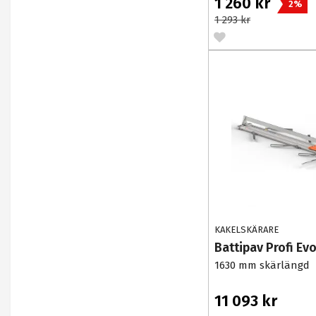
1 260 kr
2%
1 293 kr
KAKELSKÄRARE
Battipav Profi Ev
1630 mm skärlängd
11 093 kr