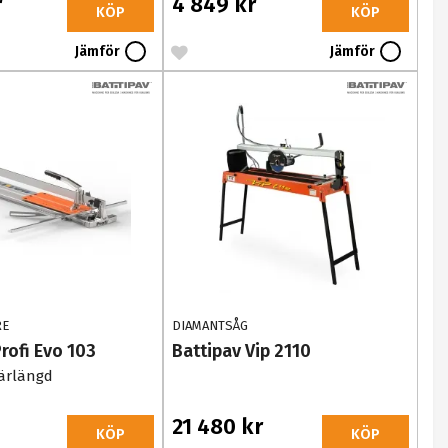
r
4 849 kr
KÖP
KÖP
Jämför
Jämför
RE
DIAMANTSÅG
rofi Evo 103
Battipav Vip 2110
ärlängd
21 480 kr
KÖP
KÖP