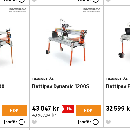
DIAMANTSÅG
DIAMANTSÅG
00
Battipav Dynamic 1200S
Battipav E
43 047 kr
32 599 k
1%
KÖP
KÖP
43 907,94 kr
Jämför
Jämför