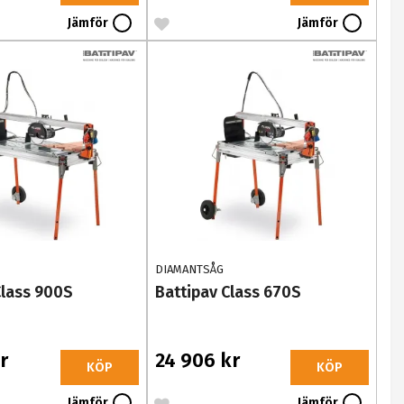
Jämför
Jämför
DIAMANTSÅG
Class 900S
Battipav Class 670S
r
24 906 kr
KÖP
KÖP
Jämför
Jämför