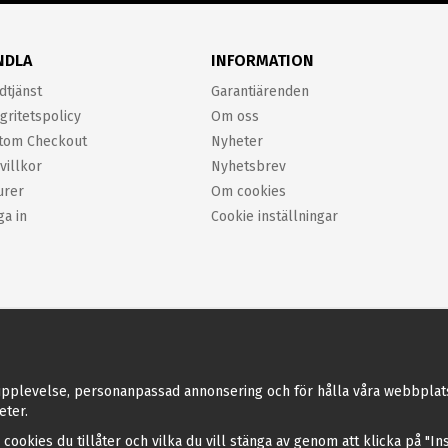
NDLA
INFORMATION
dtjänst
Garantiärenden
gritetspolicy
Om oss
tom Checkout
Nyheter
villkor
Nyhetsbrev
urer
Om cookies
ga in
Cookie inställningar
pplevelse, personanpassad annonsering och för hålla våra webbplatser 
eter.
a cookies du tillåter och vilka du vill stänga av genom att klicka på "I