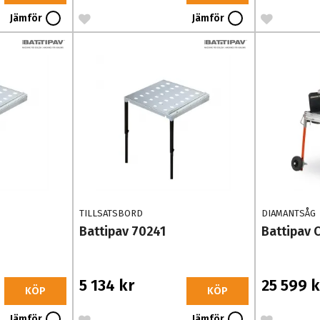
Jämför
Jämför
TILLSATSBORD
DIAMANTSÅG
Battipav 70241
Battipav 
5 134 kr
25 599 k
KÖP
KÖP
Jämför
Jämför