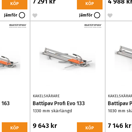
7 291 kr
4 988 k
KÖP
KÖP
Jämför
Jämför
KAKELSKÄRARE
KAKELSKÄRA
o 163
Battipav Profi Evo 133
Battipav P
1330 mm skärlängd
1030 mm sk
9 643 kr
7 146 kr
KÖP
KÖP