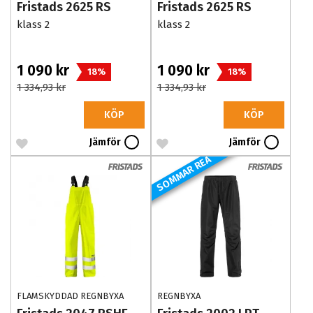
Fristads 2625 RS
Fristads 2625 RS
klass 2
klass 2
1 090 kr
1 090 kr
18%
18%
1 334,93 kr
1 334,93 kr
KÖP
KÖP
Jämför
Jämför
SOMMAR REA
FLAMSKYDDAD REGNBYXA
REGNBYXA
VARSEL