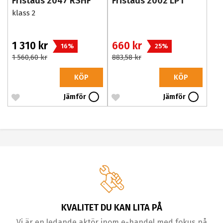
Fristads 2047 RSHF
Fristads 2002 LPT
klass 2
1 310 kr
660 kr
16%
25%
1 560,60 kr
883,58 kr
KÖP
KÖP
Jämför
Jämför
KVALITET DU KAN LITA PÅ
Vi är en ledande aktör inom e-handel med fokus på