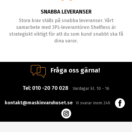
SNABBA LEVERANSER
Stora krav ställs på snabba leveranser. Vårt
samarbete med 3PL-leverantören Shelfless är
strategiskt viktigt för att du som kund snabbt ska få
dina varor.
Fråga oss gärna!
Tel:
010 -20 70 028
Vardagar kl. 10 - 16
kontakt@maskinvaruhuset.se
Vi svarar inom 24h