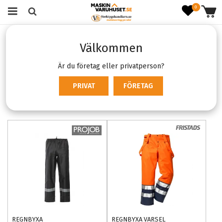
0
Startsida
Kläder & skydd
Arbetskläder
Byxor
Välkommen
Regnbyxor
Regnbyxor
Är du företag eller privatperson?
PRIVAT
FÖRETAG
Produktfiltrering
Sortering
REGNBYXA
REGNBYXA VARSEL