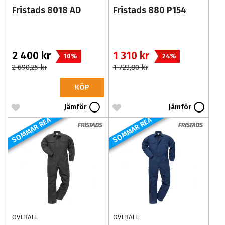
Fristads 8018 AD
Fristads 880 P154
2 400 kr
1 310 kr
10%
24%
2 690,25 kr
1 723,80 kr
KÖP
Jämför
Jämför
SOMMAR REA
SOMMAR REA
OVERALL
OVERALL