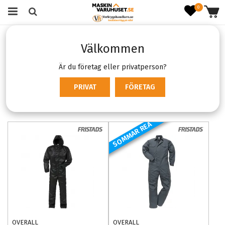
0
Startsida
Kläder & skydd
Arbetskläder
Overaller
Välkommen
Övriga Overaller
Övriga Overaller
Är du företag eller privatperson?
PRIVAT
FÖRETAG
Produktfiltrering
Sortering
SOMMAR REA
OVERALL
OVERALL