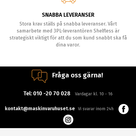
SNABBA LEVERANSER
Stora krav ställs på snabba leveranser. Vårt
samarbete med 3PL-leverantören Shelfless är
strategiskt viktigt för att du som kund snabbt ska få
dina varor.
Fråga oss gärna!
Tel:
010 -20 70 028
Vardagar kl. 10 - 16
kontakt@maskinvaruhuset.se
Vi svarar inom 24h