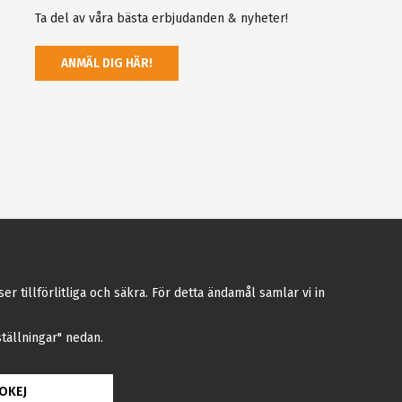
Ta del av våra bästa erbjudanden & nyheter!
ANMÄL DIG HÄR!
tillförlitliga och säkra. För detta ändamål samlar vi in
nställningar" nedan.
OKEJ