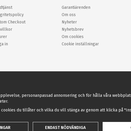
dtjänst
Garantiärenden
gritetspolicy
Om oss
tom Checkout
Nyheter
villkor
Nyhetsbrev
urer
Om cookies
ga in
Cookie inställningar
pplevelse, personanpassad annonsering och för hålla våra webbplatser 
eter.
a cookies du tillåter och vilka du vill stänga av genom att klicka på "I
INGAR
ENDAST NÖDVÄNDIGA