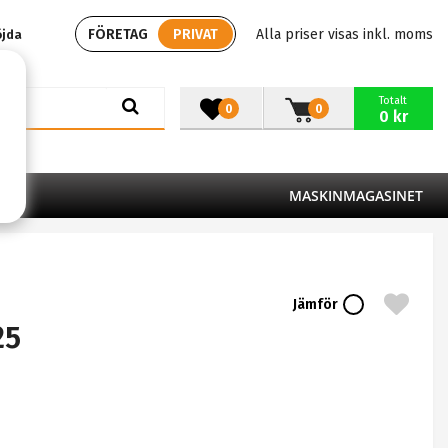
FÖRETAG
PRIVAT
Alla priser visas inkl. moms
öjda
Totalt
0
0
0 kr
MASKINMAGASINET
Jämför
25