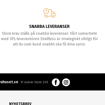
SNABBA LEVERANSER
Stora krav ställs på snabba leveranser. Vårt samarbete
med 3PL-leverantören Shelfless är strategiskt viktigt för
att du som kund snabbt ska få dina varor.
uhuset.se
Vi svarar inom 24h
NYHETSBREV