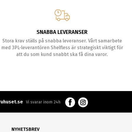
SNABBA LEVERANSER
Stora krav ställs på snabba leveranser. Vårt samarbete
med 3PL-leverantören Shelfless är strategiskt viktigt för
att du som kund snabbt ska få dina varor.
uhuset.se
Vi svarar inom 24h
NYHETSBREV