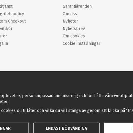
dtjänst
Garantiärenden
gritetspolicy
Om oss
tom Checkout
Nyheter
villkor
Nyhetsbrev
urer
Om cookies
ga in
Cookie inställningar
pplevelse, personanpassad annonsering och för hålla våra webbplatser 
eter.
a cookies du tillåter och vilka du vill stänga av genom att klicka på "I
INGAR
ENDAST NÖDVÄNDIGA