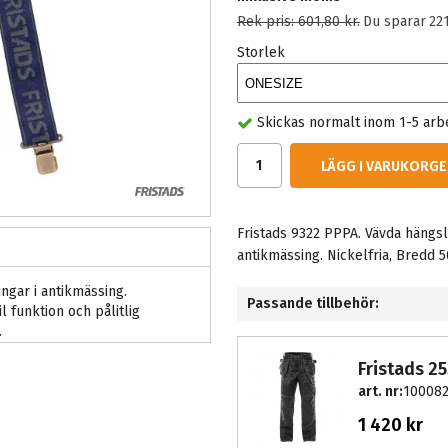
Rek pris:
601,80 kr
.
Du sparar
22
Storlek
Skickas normalt inom 1-5 arb
LÄGG I VARUKORGE
Fristads 9322 PPPA. Vävda hängsle
antikmässing. Nickelfria, Bredd
ingar i antikmässing.
Passande tillbehör:
 funktion och pålitlig
.
Fristads 2
art. nr:
100082
1 420 kr