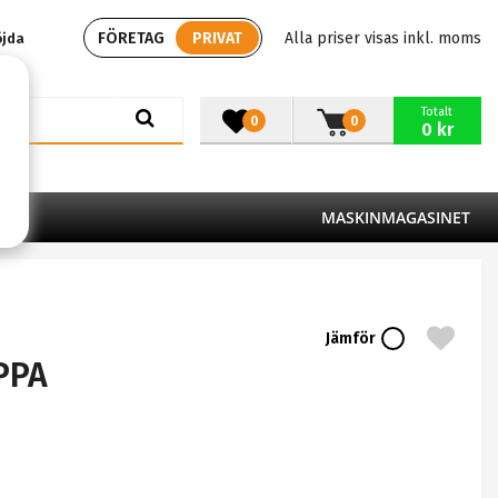
FÖRETAG
PRIVAT
Alla priser visas inkl. moms
öjda
Totalt
0
0
0 kr
MASKINMAGASINET
Jämför
PPPA