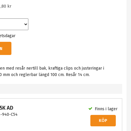
1,80 kr
etsdagar
N
n med resår nertill bak, kraftiga clips och justeringar i
 50 mm och reglerbar längd 100 cm. Resår 14 cm.
55K AD
Finns i lager
-940-C54
KÖP