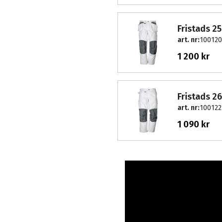
Fristads 2
art. nr:
100120
1 200 kr
Fristads 2
art. nr:
100122
1 090 kr