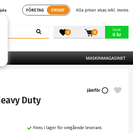
FÖRETAG
PRIVAT
Alla priser visas inkl. moms
öjda
Totalt
0
0
0 kr
MASKINMAGASINET
Jämför
Heavy Duty
Finns i lager för omgående leverans