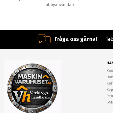
hobbyanvändare.
Fråga oss gärna!
Tel
HA
Kun
Inte
Kus
Köp
Ret
Log