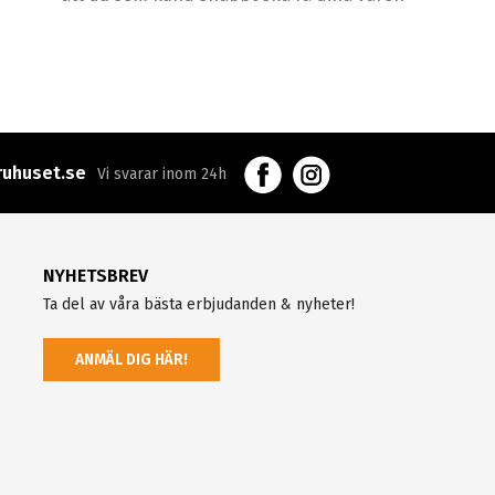
uhuset.se
Vi svarar inom 24h
NYHETSBREV
Ta del av våra bästa erbjudanden & nyheter!
ANMÄL DIG HÄR!