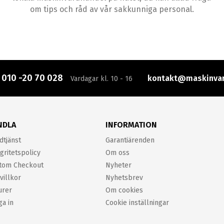
om tips och råd av vår sakkunniga personal.
:
010 -20 70 028
kontakt@maskinvar
Vardagar kl. 10 - 16
NDLA
INFORMATION
dtjänst
Garantiärenden
gritetspolicy
Om oss
tom Checkout
Nyheter
villkor
Nyhetsbrev
urer
Om cookies
ga in
Cookie inställningar