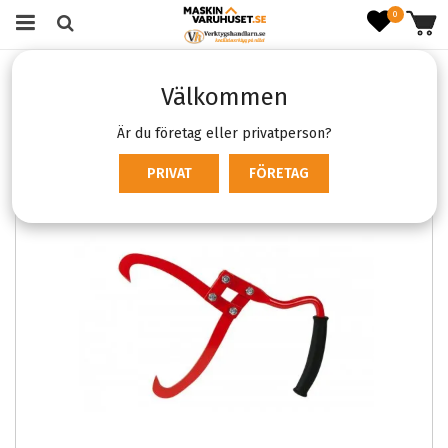
0
Startsida
Varumärken
Oregon
Oregon Lyftsax 265mm
Välkommen
Är du företag eller privatperson?
PRIVAT
FÖRETAG