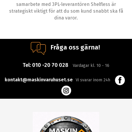
samarbete med 3PL-leverantören Shelfless är
strategiskt viktigt för att du som kund snabbt ska få
dina varor.
Fråga oss gärna!
Tel:
010 -20 70 028
Vardagar kl. 10 - 16
kontakt@maskinvaruhuset.se
Vi svarar inom 24h