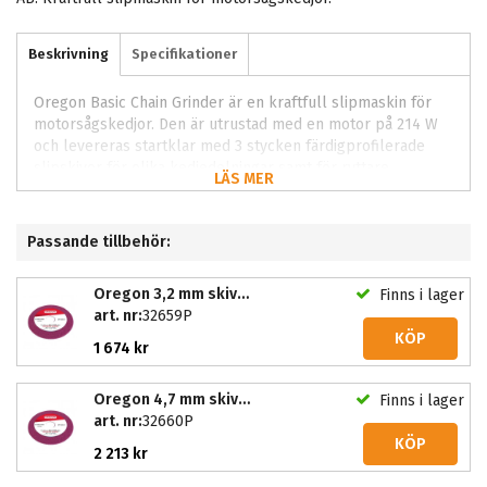
Beskrivning
Specifikationer
Oregon Basic Chain Grinder är en kraftfull slipmaskin för
motorsågskedjor. Den är utrustad med en motor på 214 W
och levereras startklar med 3 stycken färdigprofilerade
slipskivor för olika kedjedelningar samt för ryttare.
LÄS MER
Utvecklad för effektiv slipning och polering med jämnt
resultat och god kontroll. Ger jämn yta och stabil kontroll
genom hela arbetsmomentet. Används ofta vid regelarbete
Passande tillbehör:
och montage.
Oregon 3,2 mm skiva till Basic & Pro
Finns i lager
art. nr:
32659P
KÖP
1 674 kr
Oregon 4,7 mm skiva till Basic & Pro
Finns i lager
art. nr:
32660P
KÖP
2 213 kr