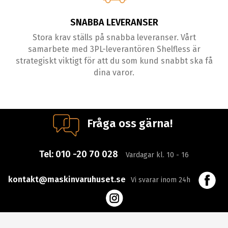
SNABBA LEVERANSER
Stora krav ställs på snabba leveranser. Vårt
samarbete med 3PL-leverantören Shelfless är
strategiskt viktigt för att du som kund snabbt ska få
dina varor.
Fråga oss gärna!
Tel:
010 -20 70 028
Vardagar kl. 10 - 16
kontakt@maskinvaruhuset.se
Vi svarar inom 24h