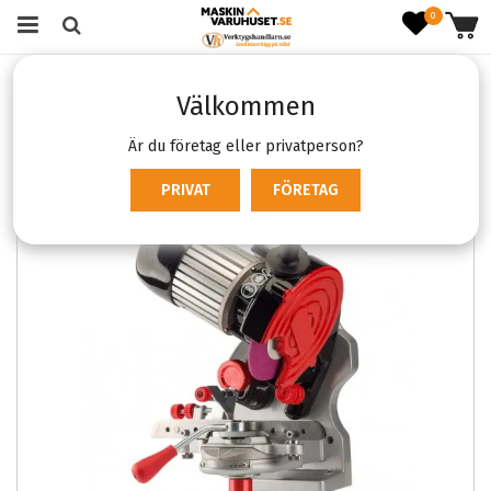
0
Startsida
Varumärken
Oregon
Oregon Basic chain grinder
Välkommen
Är du företag eller privatperson?
PRIVAT
FÖRETAG