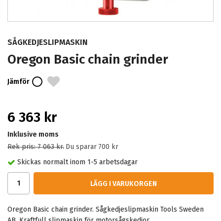
SÅGKEDJESLIPMASKIN
Oregon Basic chain grinder
Jämför
6 363 kr
Inklusive moms
Rek pris:
7 063 kr
.
Du sparar
700 kr
Skickas normalt inom 1-5 arbetsdagar
LÄGG I VARUKORGEN
Oregon Basic chain grinder. Sågkedjeslipmaskin Tools Sweden
AB. Kraftfull slipmaskin för motorsågskedjor.