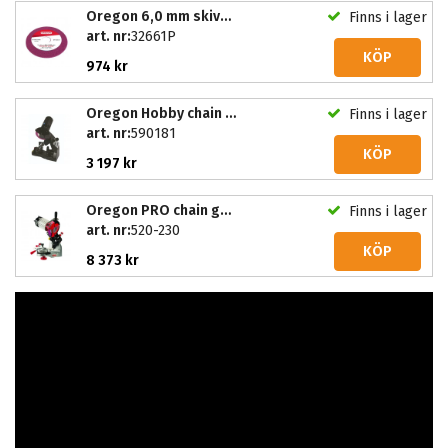
Oregon 6,0 mm skiva till Basic & Pro
Finns i lager
art. nr:
32661P
KÖP
974 kr
Oregon Hobby chain grinder
Finns i lager
art. nr:
590181
KÖP
3 197 kr
Oregon PRO chain grinder
Finns i lager
art. nr:
520-230
KÖP
8 373 kr