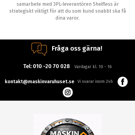
samarbete med 3PL-leverantören Shelfless är
strategiskt viktigt för att du som kund snabbt ska få
dina varor.
Fråga oss gärna!
Tel:
010 -20 70 028
Vardagar kl. 10 - 16
kontakt@maskinvaruhuset.se
Vi svarar inom 24h