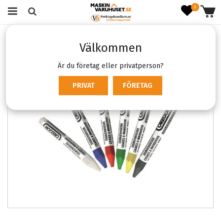
0
Startsida
Varumärken
Oregon
Oregon Timmerkritor
Välkommen
Är du företag eller privatperson?
PRIVAT
FÖRETAG