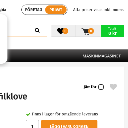
FÖRETAG
PRIVAT
Alla priser visas inkl. moms
öjda
Totalt
0
0
0 kr
MASKINMAGASINET
Jämför
ilklove
Finns i lager för omgående leverans
LÄGG I VARUKORGEN