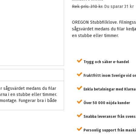
Rek pris:
310 kr
.
Du sparar
31 kr
OREGON Stubbfilklove. Filningss
sågsvärdet medans du filar kedj
en stubbe eller timmer.
Trygg och säker e-handel
Fraktfritt inom Sverige vid o
r sågsvärdet medans du filar
Enkla betalningar med Klarna
rna i en stubbe eller timmer.
 montage. Fungerar bra i både
Över 50 000 nöjda kunder
Snabba leveranser från svens
Personlig support från maski