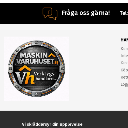
Fråga oss gärna!
Tel
HA
Kun
Inte
Kus
Köp
Ret
Log
Vi skräddarsyr din upplevelse