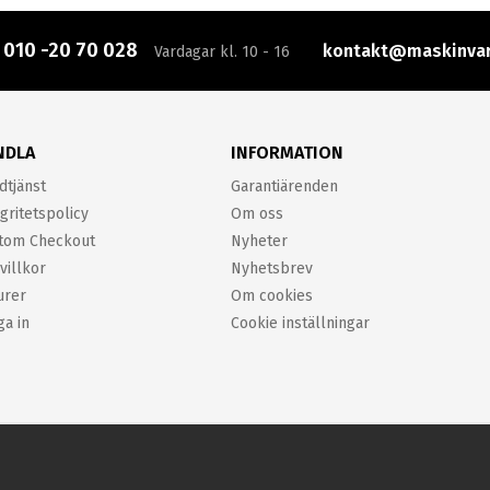
:
010 -20 70 028
kontakt@maskinvar
Vardagar kl. 10 - 16
NDLA
INFORMATION
dtjänst
Garantiärenden
gritetspolicy
Om oss
tom Checkout
Nyheter
villkor
Nyhetsbrev
urer
Om cookies
ga in
Cookie inställningar