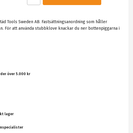
täd Tools Sweden AB. Fastsättningsanordning som håller
an. För att använda stubbklove knackar du ner bottenpiggarna i
rder över 5.000 kr
kt lager
nspecialister