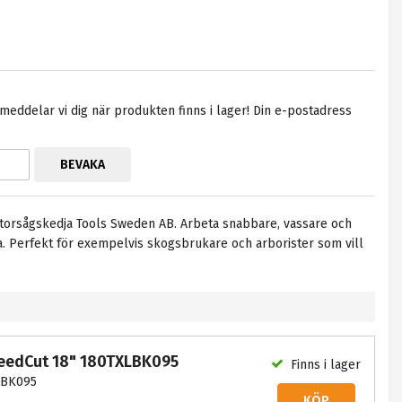
eddelar vi dig när produkten finns i lager! Din e-postadress
BEVAKA
orsågskedja Tools Sweden AB. Arbeta snabbare, vassare och
a. Perfekt för exempelvis skogsbrukare och arborister som vill
eedCut 18" 180TXLBK095
Finns i lager
LBK095
KÖP