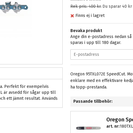
Rek pris:
400 kr
.
Du sparar
40 kr
Finns ej i lagret
Bevaka produkt
Ange din e-postadress nedan så m
sparas i upp till 180 dagar.
Oregon 95TXL072E SpeedCut. Mot
enklare med en effektivare kedj
a. Perfekt för exempelvis
ha topp-prestanda.
 är avsedd för sågar upp till
och ett jämnt resultat. Används
Passande tillbehör:
Oregon Sp
art. nr:
180TX