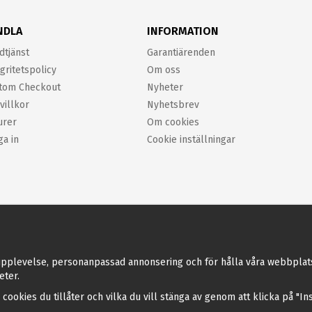
NDLA
INFORMATION
dtjänst
Garantiärenden
gritetspolicy
Om oss
tom Checkout
Nyheter
villkor
Nyhetsbrev
urer
Om cookies
ga in
Cookie inställningar
pplevelse, personanpassad annonsering och för hålla våra webbplatser 
eter.
a cookies du tillåter och vilka du vill stänga av genom att klicka på "I