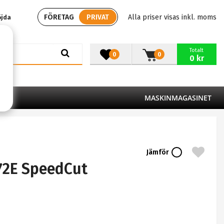
FÖRETAG
PRIVAT
Alla priser visas inkl. moms
öjda
Totalt
0
0
0 kr
MASKINMAGASINET
Jämför
72E SpeedCut