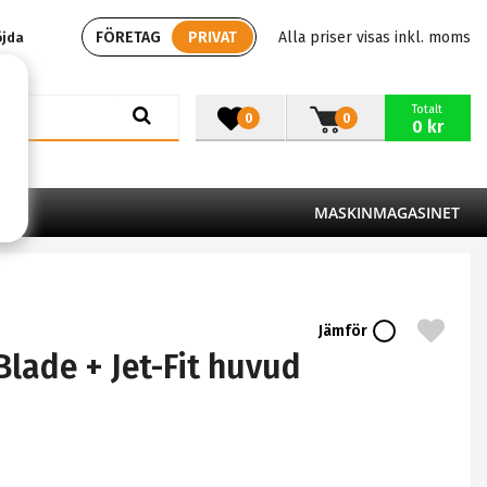
FÖRETAG
PRIVAT
Alla priser visas inkl. moms
öjda
Totalt
0
0
0 kr
MASKINMAGASINET
Jämför
lade + Jet-Fit huvud