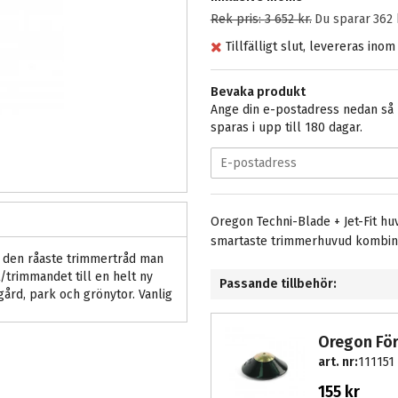
Rek pris:
3 652 kr
.
Du sparar
362 
Tillfälligt slut, levereras ino
Bevaka produkt
Ange din e-postadress nedan så m
sparas i upp till 180 dagar.
Oregon Techni-Blade + Jet-Fit 
smartaste trimmerhuvud kombine
den råaste trimmertråd man
/trimmandet till en helt ny
Passande tillbehör:
gård, park och grönytor. Vanlig
Oregon Förs
art. nr:
111151
155 kr