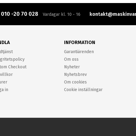
:
010 -20 70 028
kontakt@maskinvar
Vardagar kl. 10 - 16
NDLA
INFORMATION
dtjänst
Garantiärenden
gritetspolicy
Om oss
tom Checkout
Nyheter
villkor
Nyhetsbrev
urer
Om cookies
ga in
Cookie inställningar