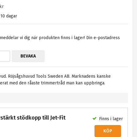
kr
m 10 dagar
eddelar vi dig när produkten finns i lager! Din e-postadress
BEVAKA
huvud. Röjsågshuvud Tools Sweden AB. Marknadens kanske
rat med den råaste trimmertråd man kan uppbringa.
tärkt stödkopp till Jet-Fit
Finns i lager
KÖP