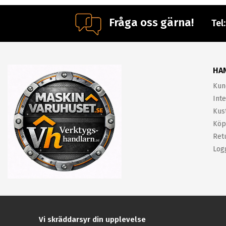
Fråga oss gärna!
Tel
HA
Kun
Inte
Kus
Köp
Ret
Log
Vi skräddarsyr din upplevelse