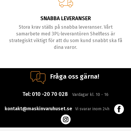
SNABBA LEVERANSER
Stora krav ställs på snabba leveranser. Vårt
samarbete med 3PL-leverantören Shelfless är
strategiskt viktigt för att du som kund snabbt ska få
dina varor.
Fråga oss gärna!
Tel:
010 -20 70 028
Vardagar kl. 10 - 16
kontakt@maskinvaruhuset.se
Vi svarar inom 24h