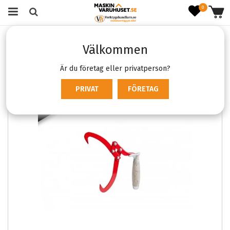
0
Startsida
Varumärken
Oregon
Oregon Lyftsax 180mm
Välkommen
Är du företag eller privatperson?
PRIVAT
FÖRETAG
SLUTSÅLD