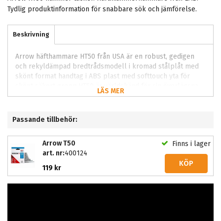
Tydlig produktinformation för snabbare sök och jämförelse.
Beskrivning
Arrow häfthammare HT50 från USA är en robust, gedigen
och rekyldämpad bredtrådsmodell i kromad stålplåt med
skönt format handtag i ABS plast med softtouch yta för
skönt säkert grepp.HT50 är världskänd för sin överlägsna.
LÄS MER
Utvecklad för att ge smidig användning och stabil prestanda
i återkommande arbetsmoment. Passar både bygg och
snickeri.
Passande tillbehör:
Arrow T50
Finns i lager
art. nr:
400124
KÖP
119 kr