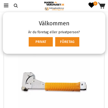
0
Startsida
Verktyg & Maskiner
Handverktyg
Välkommen
Övriga verktyg
Arrow HT50 hammer tacker
Är du företag eller privatperson?
PRIVAT
FÖRETAG