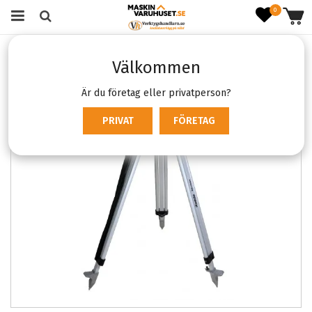
0
Startsida
Verktyg & Maskiner
Mätverktyg
Välkommen
Stativ & Adaptrar
Nedo aluminiumstativ
Är du företag eller privatperson?
PRIVAT
FÖRETAG