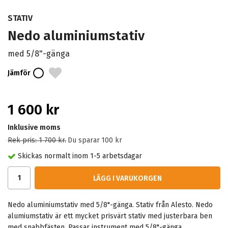
STATIV
Nedo aluminiumstativ
med 5/8"-gänga
Jämför
1 600 kr
Inklusive moms
Rek pris:
1 700 kr
.
Du sparar
100 kr
Skickas normalt inom 1-5 arbetsdagar
LÄGG I VARUKORGEN
Nedo aluminiumstativ med 5/8"-gänga. Stativ från Alesto. Nedo
alumiumstativ är ett mycket prisvärt stativ med justerbara ben
med snabbfästen. Passar instrument med 5/8"-gänga.