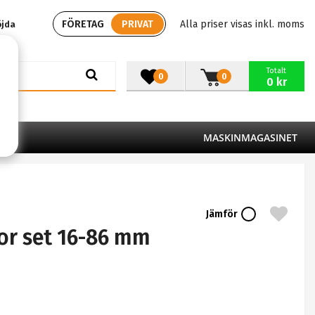
FÖRETAG
PRIVAT
Alla priser visas inkl. moms
öjda
Totalt
0
0
0 kr
MASKINMAGASINET
Jämför
or set 16-86 mm