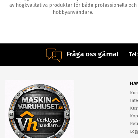
av högkvalitativa produkter för både professionella och
hobbyanvändare.
Fråga oss gärna!
Tel
HA
Kun
Inte
Kus
Köp
Ret
Log