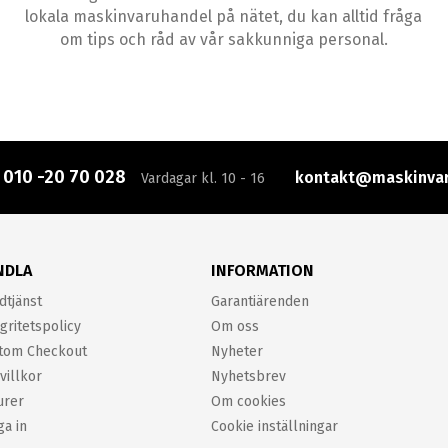
lokala maskinvaruhandel på nätet, du kan alltid fråga
om tips och råd av vår sakkunniga personal.
:
010 -20 70 028
kontakt@maskinvar
Vardagar kl. 10 - 16
NDLA
INFORMATION
dtjänst
Garantiärenden
gritetspolicy
Om oss
tom Checkout
Nyheter
villkor
Nyhetsbrev
urer
Om cookies
ga in
Cookie inställningar