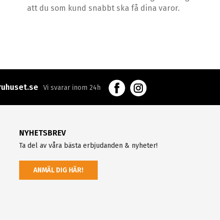
att du som kund snabbt ska få dina varor.
uhuset.se
Vi svarar inom 24h
NYHETSBREV
Ta del av våra bästa erbjudanden & nyheter!
ANMÄL DIG HÄR!