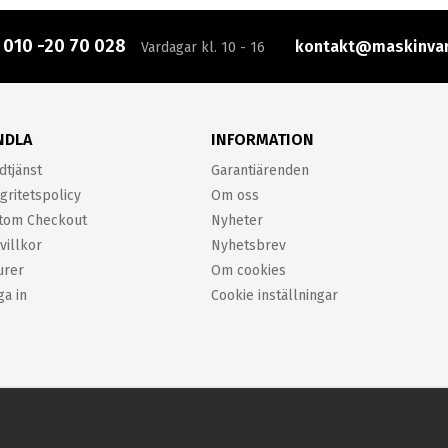
:
010 -20 70 028
kontakt@maskinvar
Vardagar kl. 10 - 16
NDLA
INFORMATION
dtjänst
Garantiärenden
gritetspolicy
Om oss
tom Checkout
Nyheter
villkor
Nyhetsbrev
urer
Om cookies
ga in
Cookie inställningar