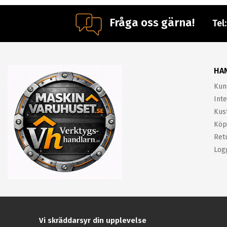
Fråga oss gärna!
Tel
HA
Kun
Inte
Kus
Köp
Ret
Log
Vi skräddarsyr din upplevelse