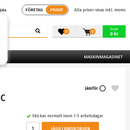
FÖRETAG
PRIVAT
Alla priser visas inkl. moms
öjda
Totalt
0
0
0 kr
MASKINMAGASINET
Jämför
 C
Skickas normalt inom 1-5 arbetsdagar
LÄGG I VARUKORGEN