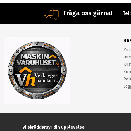
Fråga oss gärna!
Tel
HA
Kun
Inte
Kus
Köp
Ret
Log
Vi skräddarsyr din upplevelse