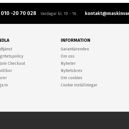
:
010 -20 70 028
kontakt@maskinvar
Vardagar kl. 10 - 16
NDLA
INFORMATION
dtjänst
Garantiärenden
gritetspolicy
Om oss
tom Checkout
Nyheter
villkor
Nyhetsbrev
urer
Om cookies
ga in
Cookie inställningar