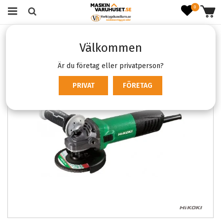
0
Startsida
Verktyg & Maskiner
Sladdmaskiner
Välkommen
Vinkelslipar
Hikoki G13SW(S)
Är du företag eller privatperson?
PRIVAT
FÖRETAG