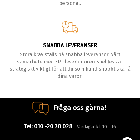
personal.
SNABBA LEVERANSER
Stora krav ställs på snabba leveranser. Vårt
samarbete med 3PL-leverantören Shelfless är
strategiskt viktigt för att du som kund snabbt ska få
dina varor.
Fråga oss gärna!
Tel:
010 -20 70 028
Vardagar kl. 10 - 16