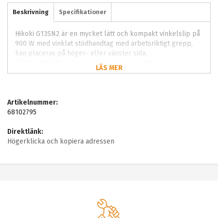
Beskrivning
Specifikationer
Hikoki G13SN2 är en mycket lätt och kompakt vinkelslip på
900 W med vinklat stödhandtag med arbetsriktigt grepp,
kan placeras på höger- eller vänster sida.
SlipskivaStödhandtag Haknyckel. Kompletterar
LÄS MER
utrustningen med pålitlig funktion och jämnt resultat i det
löpande arbetet. Ger jämn yta och stabil kontroll genom
hela arbetsmomentet. Fungerar bra i både nyproduktion
och renovering.
Artikelnummer:
68102795
Direktlänk:
Högerklicka och kopiera adressen