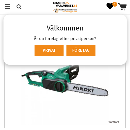
0
Startsida
Verktyg & Maskiner
Sladdmaskiner
Välkommen
Trädgårdsmaskiner
Hikoki CS35SB
Är du företag eller privatperson?
PRIVAT
FÖRETAG