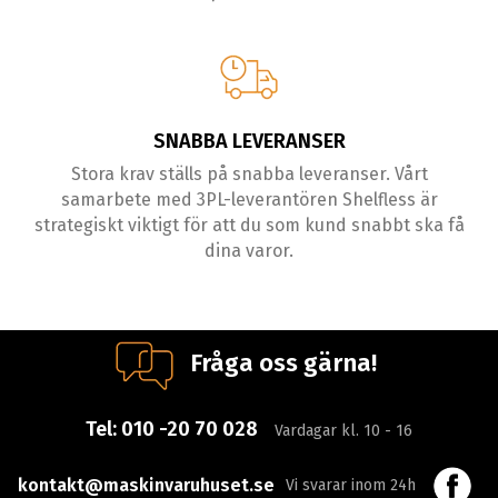
SNABBA LEVERANSER
Stora krav ställs på snabba leveranser. Vårt
samarbete med 3PL-leverantören Shelfless är
strategiskt viktigt för att du som kund snabbt ska få
dina varor.
Fråga oss gärna!
Tel:
010 -20 70 028
Vardagar kl. 10 - 16
kontakt@maskinvaruhuset.se
Vi svarar inom 24h