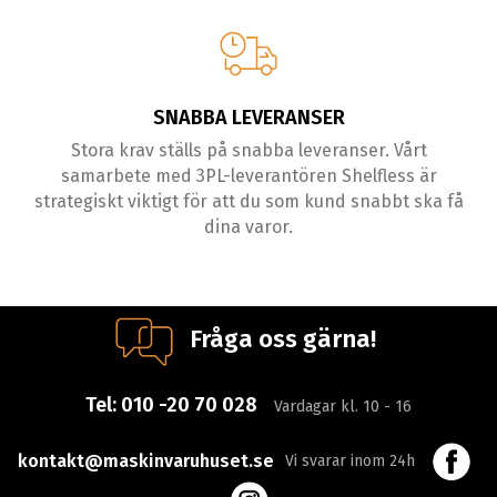
SNABBA LEVERANSER
Stora krav ställs på snabba leveranser. Vårt
samarbete med 3PL-leverantören Shelfless är
strategiskt viktigt för att du som kund snabbt ska få
dina varor.
Fråga oss gärna!
Tel:
010 -20 70 028
Vardagar kl. 10 - 16
kontakt@maskinvaruhuset.se
Vi svarar inom 24h