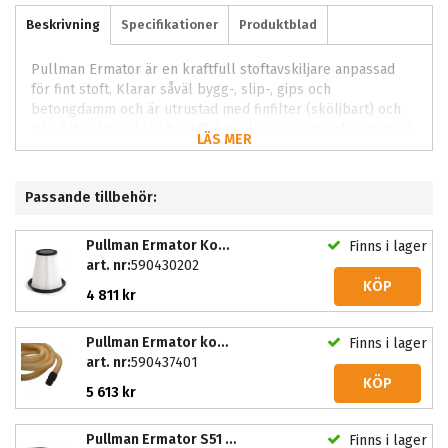
Beskrivning
Specifikationer
Produktblad
Pullman Ermator är en kraftfull stoftavskiljare anpassad
för fint stoft. Klarar såväl bygg-, slip-, gips och
betongdamm och är utrustad med finfilter (sköljbart) och
H13-filter. Utvecklad för effektiv slipning och polering med
LÄS MER
jämnt resultat och god kontroll. Ger jämn yta och stabil
kontroll genom hela arbetsmomentet. Fungerar bra i både
nyproduktion och renovering.
Passande tillbehör:
Pullman Ermator Koniskt grovfilter polyester s36
Finns i lager
art. nr:
590430202
KÖP
4 811 kr
Pullman Ermator komplett slang S36 PU63x10
Finns i lager
art. nr:
590437401
KÖP
5 613 kr
Pullman Ermator S51 komplett slang S36
Finns i lager