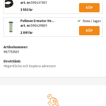
art. nr:
590437301
KÖP
3 553 kr
Pullman Ermator Hepafilter PVL, S-line, T4000
Finns i lager
art. nr:
590429801
KÖP
2 091 kr
Artikelnummer:
967753501
Direktlänk:
Högerklicka och kopiera adressen