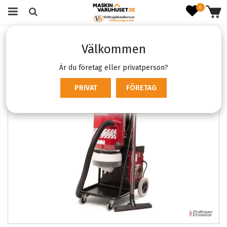
0
Startsida
Verktyg & Maskiner
Sladdmaskiner
Välkommen
Stoftavskiljare
Pullman Ermator S36 230V
Är du företag eller privatperson?
PRIVAT
FÖRETAG