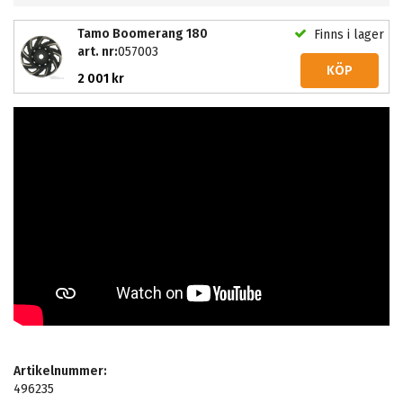
Tamo Boomerang 180
Finns i lager
art. nr:
057003
KÖP
2 001 kr
Artikelnummer:
496235