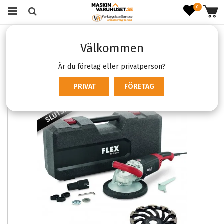
0
Startsida
Verktyg & Maskiner
Sladdmaskiner
Välkommen
Slipmaskiner
Flex LD 24-6, 180 mm
Är du företag eller privatperson?
PRIVAT
FÖRETAG
SLUTSÅLD
SLUTSÅL