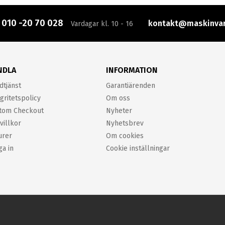
:
010 -20 70 028
kontakt@maskinvar
Vardagar kl. 10 - 16
NDLA
INFORMATION
dtjänst
Garantiärenden
gritetspolicy
Om oss
tom Checkout
Nyheter
villkor
Nyhetsbrev
urer
Om cookies
ga in
Cookie inställningar