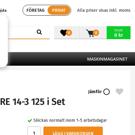
FÖRETAG
PRIVAT
Alla priser visas inkl. moms
öjda
Totalt
0
0
0 kr
MASKINMAGASINET
Jämför
RE 14-3 125 i Set
Skickas normalt inom 1-5 arbetsdagar
LÄGG I VARUKORGEN