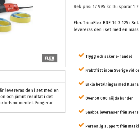
Rek pris:
17 995 kr
.
Du sparar
1 7
Flex TrinoFlex BRE 14-3 125 i Se
levereras den i set med en massa
Trygg och säker e-handel
Fraktfritt inom Sverige vid o
Enkla betalningar med Klarna
Här levereras den i set med en
on och jämnt resultat i det
Över 50 000 nöjda kunder
a arbetsmomentet. Fungerar
Snabba leveranser från svens
Personlig support från maski