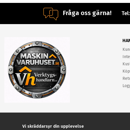
Fråga oss gärna!
Tel
HA
Kun
Inte
Kus
Köp
Ret
Log
Vi skräddarsyr din upplevelse