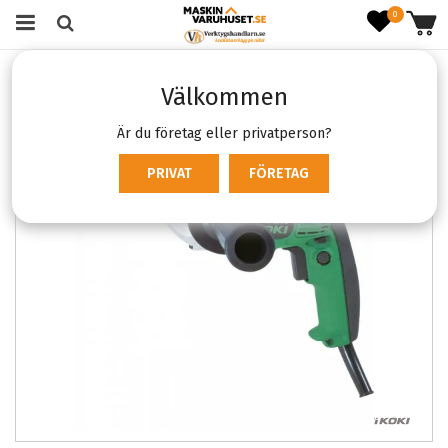
0
Startsida
Verktyg & Maskiner
Sladdmaskiner
Välkommen
Borrmaskiner
Hikoki D13VG
Är du företag eller privatperson?
PRIVAT
FÖRETAG