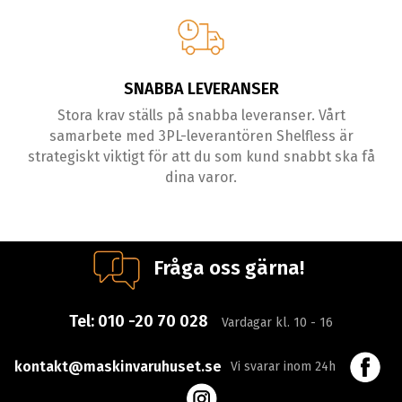
SNABBA LEVERANSER
Stora krav ställs på snabba leveranser. Vårt
samarbete med 3PL-leverantören Shelfless är
strategiskt viktigt för att du som kund snabbt ska få
dina varor.
Fråga oss gärna!
Tel:
010 -20 70 028
Vardagar kl. 10 - 16
kontakt@maskinvaruhuset.se
Vi svarar inom 24h