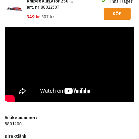
Knipex Alligator 250 mm
Finns i lager
art. nr:
8802250T
KÖP
507 kr
349 kr
Artikelnummer:
8801400
Direktlänk: