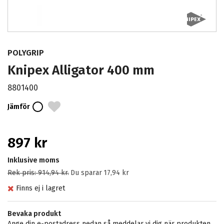
POLYGRIP
Knipex Alligator 400 mm
8801400
Jämför
897 kr
Inklusive moms
Rek pris:
914,94 kr
.
Du sparar
17,94 kr
Finns ej i lagret
Bevaka produkt
Ange din e-postadress nedan så meddelar vi dig när produkten