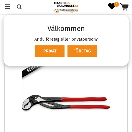
0
Startsida
Verktyg & Maskiner
Handverktyg
Tänger
Välkommen
Knipex Alligator 400 mm
Är du företag eller privatperson?
PRIVAT
FÖRETAG
SLUTSÅLD