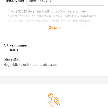
Beskrivning
Specifikationer
Hikoki G3613 DA är en kraftfull 36 V vinkelslip med
prestanda som en nätdriven 1270 W vinkelslip, samt med
kolborstfri motor för ökad effekt, längre driftstid per
laddning. Ger jämn avverkning och bra kontroll från
LÄS MER
grovbearbetning till finish. Ger jämn yta och stabil kontroll
genom hela arbetsmomentet. Fungerar bra i både
nyproduktion och renovering.
Artikelnummer:
68016024
Direktlänk:
Högerklicka och kopiera adressen