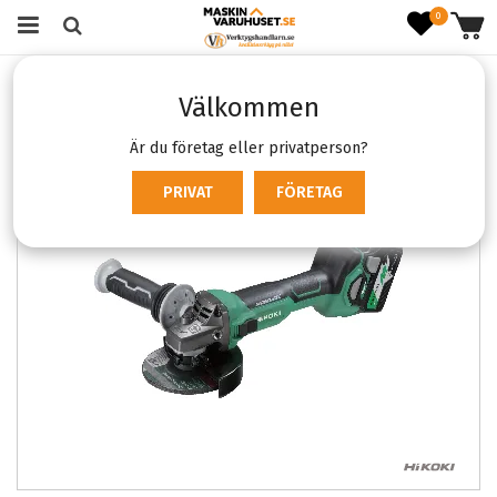
0
Startsida
Verktyg & Maskiner
Batterimaskiner
Välkommen
Vinkelslipar
Hikoki G3613DA
Är du företag eller privatperson?
PRIVAT
FÖRETAG