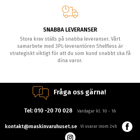
SNABBA LEVERANSER
Stora krav ställs på snabba leveranser. Vårt
samarbete med 3PL-leverantören Shelfless är
strategiskt viktigt för att du som kund snabbt ska få
dina varor.
Fråga oss gärna!
Tel:
010 -20 70 028
Vardagar kl. 10 - 16
kontakt@maskinvaruhuset.se
Vi svarar inom 24h